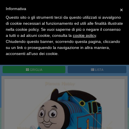
SCEGLI
×
Informativa
CATEGORIA
×
Questo sito o gli strumenti terzi da questo utilizzati si avvalgono
HOME
Peluches
Thomas & Friends
di cookie necessari al funzionamento ed utili alle finalità illustrate
Ciao a tutti, il negozio sarà chiuso dal 9/08 al 24/08
nella cookie policy. Se vuoi saperne di più o negare il consenso
compreso.
Thomas & Friends
a tutti o ad alcuni cookie, consulta la
cookie policy
.
Tutti gli ordini effettuati dopo le 15:00 del 07/08 verranno
spediti a partire dal giorno 25/08.
Chiudendo questo banner, scorrendo questa pagina, cliccando
su un link o proseguendo la navigazione in altra maniera,
Buone vacanze a tutti dallo staff di Pianeta Hobby
acconsenti all’uso dei cookie.
Pag.
1
/
1
(
1
record)
1
GRIGLIA
LISTA