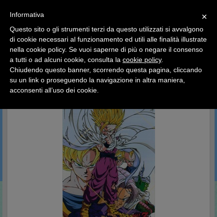
SCEGLI
×
Informativa
CATEGORIA
×
Questo sito o gli strumenti terzi da questo utilizzati si avvalgono
HOME
Dragon Ball Lamincard
di cookie necessari al funzionamento ed utili alle finalità illustrate
Ciao a tutti, il negozio sarà chiuso dal 9/08 al 24/08
nella cookie policy. Se vuoi saperne di più o negare il consenso
compreso.
Dragon Ball Lamincard
a tutti o ad alcuni cookie, consulta la
cookie policy
.
Tutti gli ordini effettuati dopo le 15:00 del 07/08 verranno
spediti a partire dal giorno 25/08.
Chiudendo questo banner, scorrendo questa pagina, cliccando
su un link o proseguendo la navigazione in altra maniera,
Buone vacanze a tutti dallo staff di Pianeta Hobby
acconsenti all’uso dei cookie.