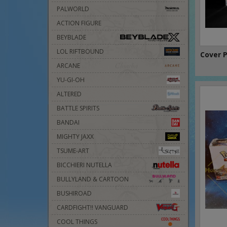
PALWORLD
ACTION FIGURE
BEYBLADE
LOL RIFTBOUND
Cover P
ARCANE
YU-GI-OH
ALTERED
BATTLE SPIRITS
BANDAI
MIGHTY JAXX
TSUME-ART
BICCHIERI NUTELLA
BULLYLAND & CARTOON
BUSHIROAD
CARDFIGHT!! VANGUARD
COOL THINGS