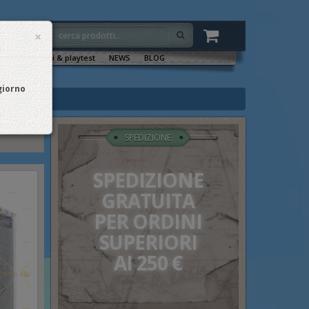
×
VENTI
Sala tornei & playtest
NEWS
BLOG
 giorno
SPEDIZIONE
SPEDIZIONE
GRATUITA
PER ORDINI
SUPERIORI
AI 250 €