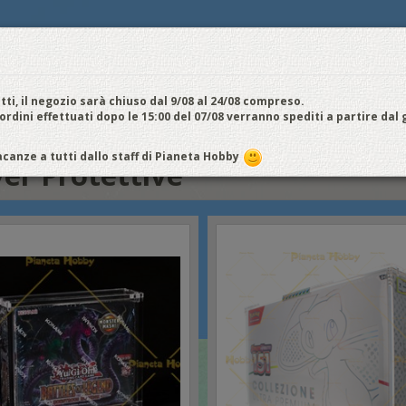
E
NOI VENDIAMO
CONTATTI E ORARI
SPEDIZIONI E COSTI
FIERE
E
cquistiamo
Chi Siamo
Vantaggi
Attività
Aiuto
Metodi di pagamento
EDI / REGISTRATI
tti, il negozio sarà chiuso dal 9/08 al 24/08 compreso.
 ordini effettuati dopo le 15:00 del 07/08 verranno spediti a partire dal
canze a tutti dallo staff di Pianeta Hobby
er Protettive