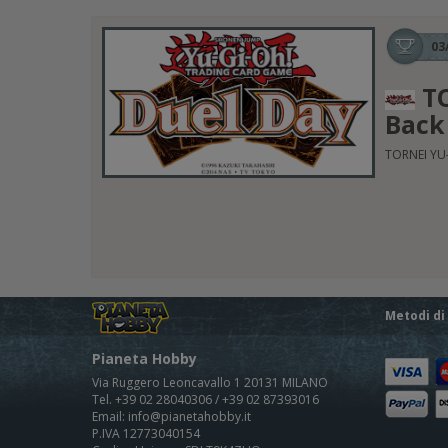
03
TO
Back 
TORNEI YU-
Metodi d
Pianeta Hobby
Via Ruggero Leoncavallo 1 20131 MILANO
Tel. +39 02 28040306 / +39 02 87393016
Email: info@pianetahobby.it
P.IVA 12773040154