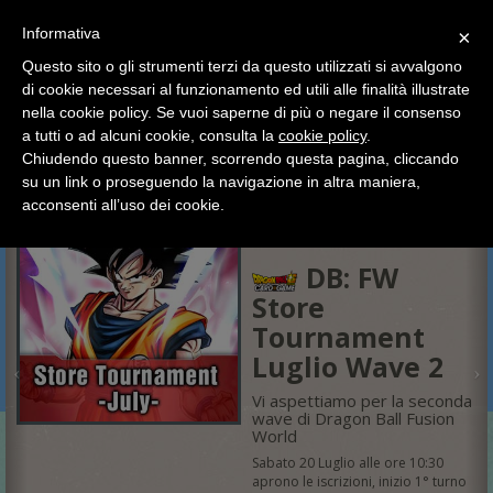
SCEGLI
×
Informativa
CATEGORIA
×
Questo sito o gli strumenti terzi da questo utilizzati si avvalgono
HOME
Dragon Ball TCG
di cookie necessari al funzionamento ed utili alle finalità illustrate
Ciao a tutti, il negozio sarà chiuso dal 9/08 al 24/08
nella cookie policy. Se vuoi saperne di più o negare il consenso
compreso.
Dragon Ball TCG
a tutti o ad alcuni cookie, consulta la
cookie policy
.
Tutti gli ordini effettuati dopo le 15:00 del 07/08 verranno
spediti a partire dal giorno 25/08.
Chiudendo questo banner, scorrendo questa pagina, cliccando
su un link o proseguendo la navigazione in altra maniera,
Buone vacanze a tutti dallo staff di Pianeta Hobby
acconsenti all’uso dei cookie.
20/07/2024
DB: FW
Store
Tournament
Luglio Wave 2
Vi aspettiamo per la seconda
wave di Dragon Ball Fusion
World
Sabato 20 Luglio alle ore 10:30
aprono le iscrizioni, inizio 1° turno