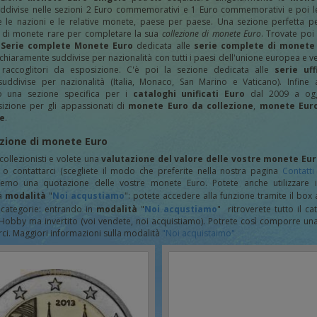
ddivise nelle sezioni 2 Euro commemorativi e 1 Euro commemorativi e poi le
e le nazioni e le relative monete, paese per paese. Una sezione perfetta p
 di monete rare per completare la sua
collezione di monete Euro
. Trovate poi
e
Serie complete Monete Euro
dedicata alle
serie complete di monete 
 chiaramente
suddivise per nazionalità con tutti i paesi dell'unione europea e v
raccoglitori da esposizione. C'è poi la sezione dedicata alle
serie uff
suddivise per nazionalità (Italia, Monaco, San Marino e Vaticano). Infine
o una sezione specifica per i
cataloghi unificati Euro
dal 2009 a ogg
izione per gli appassionati di
monete Euro da collezione
,
monete Euro
e
.
zione di monete Euro
 collezionisti e volete una
valutazione del valore delle vostre monete Eu
i o contattarci (scegliete il modo che preferite nella nostra pagina
Contatti
eremo una quotazione delle vostre monete Euro. Potete anche utilizzare il
à
modalità
"
Noi acqustiamo
": potete accedere alla funzione tramite il box 
 categorie: entrando in
modalità
"
Noi acqustiamo
" ritroverete tutto il ca
Hobby ma invertito (voi vendete, noi acquistiamo). Potrete così comporre una
ci. Maggiori informazioni sulla modalità
"Noi acquistaimo"