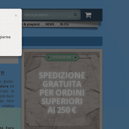
×
VENTI
Sala tornei & playtest
NEWS
BLOG
 giorno
SPEDIZIONE
re
SPEDIZIONE
GRATUITA
to giusto.
valore
ed
PER ORDINI
rcato di
gole Euro
SUPERIORI
sti. Non
relativa
AI 250 €
te Euro