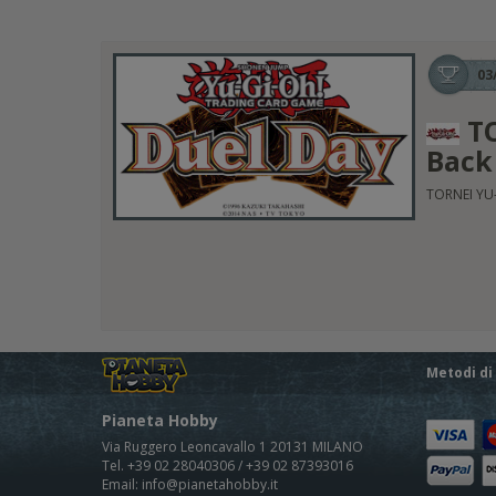
03
TO
Back 
TORNEI YU-
Metodi d
Pianeta Hobby
Via Ruggero Leoncavallo 1 20131 MILANO
Tel. +39 02 28040306 / +39 02 87393016
Email: info@pianetahobby.it