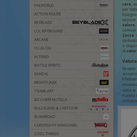
rare,
su
PALWORLD
per tutt
ACTION FIGURE
bisogno
sezion
BEYBLADE
valore
,
comodi 
LOL RIFTBOUND
Zecca
ARCANE
dedicat
a dispos
YU-GI-OH
di
valor
ALTERED
Valuta
BATTLE SPIRITS
Se siete
scriverc
BANDAI
Effettu
MIGHTY JAXX
modalit
sotto le
TSUME-ART
Pianeta 
BICCHIERI NUTELLA
sottopor
BULLYLAND & CARTOON
BUSHIROAD
CARDFIGHT!! VANGUARD
COOL THINGS