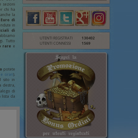
 sezioni
er chi ha
 anche la
Euro di
endute in
iciali di
 abbiamo
UTENTI REGISTRATI
130402
i. Tutto
UTENTI CONNESSI
1569
 rare
e
ro
potete
 e orari
).
 sito in
a destra,
talogo di
 lista da