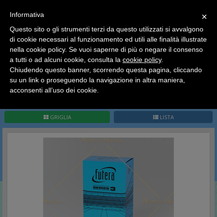
SCEGLI
×
Informativa
CATEGORIA
×
Questo sito o gli strumenti terzi da questo utilizzati si avvalgono
HOME
Futera Sport Card
di cookie necessari al funzionamento ed utili alle finalità illustrate
Ciao a tutti, il negozio sarà chiuso dal 9/08 al 24/08
nella cookie policy. Se vuoi saperne di più o negare il consenso
compreso.
Futera Sport Card
a tutti o ad alcuni cookie, consulta la
cookie policy
.
Tutti gli ordini effettuati dopo le 15:00 del 07/08 verranno
spediti a partire dal giorno 25/08.
Chiudendo questo banner, scorrendo questa pagina, cliccando
su un link o proseguendo la navigazione in altra maniera,
Buone vacanze a tutti dallo staff di Pianeta Hobby
acconsenti all’uso dei cookie.
Pag.
1
/
1
(
8
record)
1
GRIGLIA
LISTA