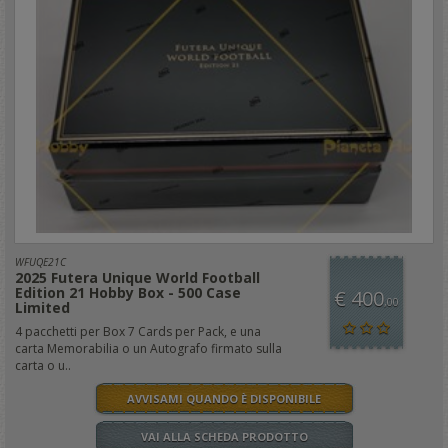
WFUQE21C
2025 Futera Unique World Football
Edition 21 Hobby Box - 500 Case
€ 400
,00
Limited
4 pacchetti per Box 7 Cards per Pack, e una
carta Memorabilia o un Autografo firmato sulla
carta o u..
AVVISAMI QUANDO È DISPONIBILE
VAI ALLA SCHEDA PRODOTTO