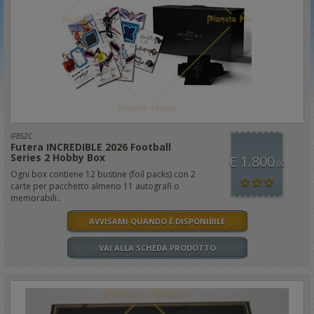
IFBS2C
Futera INCREDIBLE 2026 Football
Series 2 Hobby Box
€ 1.800
,00
Ogni box contiene 12 bustine (foil packs) con 2
carte per pacchetto almeno 11 autografi o
memorabili..
AVVISAMI QUANDO È DISPONIBILE
VAI ALLA SCHEDA PRODOTTO