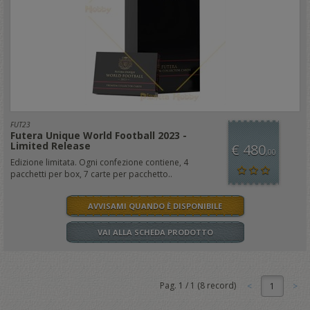
FUT23
Futera Unique World Football 2023 -
Limited Release
€ 480
,00
Edizione limitata. Ogni confezione contiene, 4
pacchetti per box, 7 carte per pacchetto..
AVVISAMI QUANDO È DISPONIBILE
VAI ALLA SCHEDA PRODOTTO
Pag.
1
/
1
(
8
record)
1