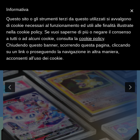
SCEGLI
×
Informativa
CATEGORIA
×
Questo sito o gli strumenti terzi da questo utilizzati si avvalgono
di cookie necessari al funzionamento ed utili alle finalità illustrate
Ciao a tutti, il negozio sarà chiuso dal 9/08 al 24/08
nella cookie policy. Se vuoi saperne di più o negare il consenso
compreso.
a tutti o ad alcuni cookie, consulta la
cookie policy
.
Tutti gli ordini effettuati dopo le 15:00 del 07/08 verranno
spediti a partire dal giorno 25/08.
Chiudendo questo banner, scorrendo questa pagina, cliccando
su un link o proseguendo la navigazione in altra maniera,
Buone vacanze a tutti dallo staff di Pianeta Hobby
acconsenti all’uso dei cookie.