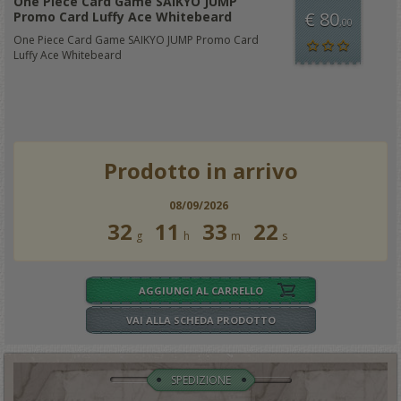
One Piece Card Game SAIKYO JUMP
€ 80
Promo Card Luffy Ace Whitebeard
,00
One Piece Card Game SAIKYO JUMP Promo Card
Luffy Ace Whitebeard
Prodotto in arrivo
08/09/2026
32
11
33
20
g
h
m
s
AGGIUNGI AL CARRELLO
VAI ALLA SCHEDA PRODOTTO
SPEDIZIONE