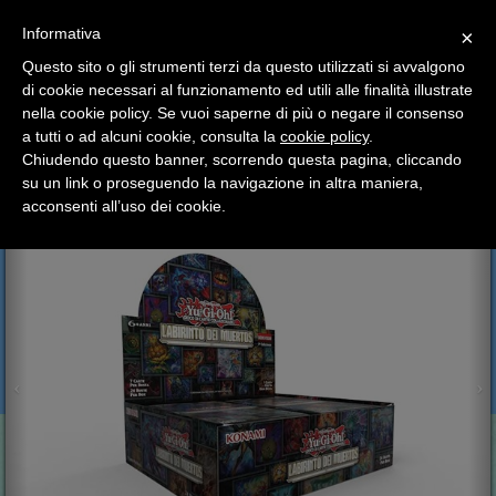
SCEGLI
×
Informativa
CATEGORIA
×
Questo sito o gli strumenti terzi da questo utilizzati si avvalgono
HOME
News
2026
FEBBRAIO
6
di cookie necessari al funzionamento ed utili alle finalità illustrate
Ciao a tutti, il negozio sarà chiuso dal 9/08 al 24/08
Nuovi Box di Yu-Gi-Oh
nella cookie policy. Se vuoi saperne di più o negare il consenso
compreso.
a tutti o ad alcuni cookie, consulta la
cookie policy
.
Tutti gli ordini effettuati dopo le 15:00 del 07/08 verranno
Nuovi Box di Yu-Gi-Oh
spediti a partire dal giorno 25/08.
Chiudendo questo banner, scorrendo questa pagina, cliccando
su un link o proseguendo la navigazione in altra maniera,
Buone vacanze a tutti dallo staff di Pianeta Hobby
acconsenti all’uso dei cookie.