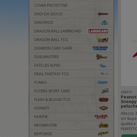
COVER PROTETTIVE
DADI DA GIOCO
DINOFROZ
DRAGON BALL LAMINCARD
DRAGON BALL TCG
DIGIMON CARD GAME
DUELMASTERS
FATE LES ALPES
FINAL FANTASY TCG
FUNKO
FUTERA SPORT CARD
588073
Peanuts
FLESH & BLOOD TCG
Snoopy
peluch
GORMITI
Altezza: 
HUNTIK
cm Stupe
qualità e 
KROSMASTER
PERFETTO.
KEYFORGE