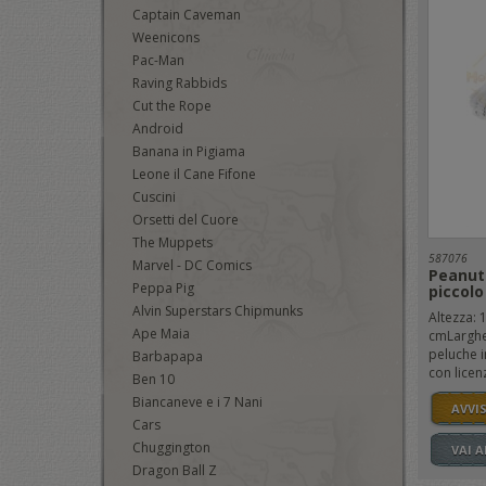
Captain Caveman
Weenicons
Pac-Man
Raving Rabbids
Cut the Rope
Android
Banana in Pigiama
Leone il Cane Fifone
Cuscini
Orsetti del Cuore
The Muppets
587076
Marvel - DC Comics
Peanut
Peppa Pig
piccolo
Alvin Superstars Chipmunks
Altezza: 
Ape Maia
cmLarghe
peluche i
Barbapapa
con licenz
Ben 10
Biancaneve e i 7 Nani
AVVI
Cars
Chuggington
VAI 
Dragon Ball Z