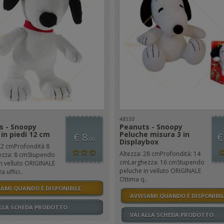
48550
s - Snoopy
Peanuts - Snoopy
 in piedi 12 cm
Peluche misura 3 in
€ 8
€
,00
Displaybox
12 cmProfondità 8
Altezza: 28 cmProfondità: 14
zza: 8 cmStupendo
cmLarghezza: 16 cmStupendo
n velluto ORIGINALE
peluche in velluto ORIGINALE
a uffici..
Ottima q..
SAMI QUANDO È DISPONIBILE
AVVISAMI QUANDO È DISPONIBIL
ALLA SCHEDA PRODOTTO
VAI ALLA SCHEDA PRODOTTO