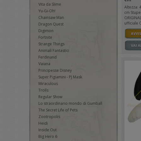
Vita da Slime
Altezza: 
Yu-Gi-Oh!
cm Stupe
Chainsaw Man
ORIGINAL
ufficiale 
Dragon Quest
Digimon
AVVI
Fortnite
Strange Things
VAI 
Animali Fantastici
Ferdinand
Vaiana
Principesse Disney
Super Pigiamini - PJ Mask
Miraculous
Trolls
Regular Show
Lo straordinario mondo di Gumball
The Secret Life of Pets
Zootropolis
Heidi
Inside Out
Big Hero 6