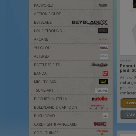
PALWORLD
ACTION FIGURE
BEYBLADE
LOL RIFTBOUND
ARCANE
YU-GI-OH
ALTERED
588172
BATTLE SPIRITS
Peanuts
piedi 2
BANDAI
Altezza: 
MIGHTY JAXX
cmLarghe
peluche i
TSUME-ART
con licenz
BICCHIERI NUTELLA
AVVI
BULLYLAND & CARTOON
VAI 
BUSHIROAD
CARDFIGHT!! VANGUARD
COOL THINGS