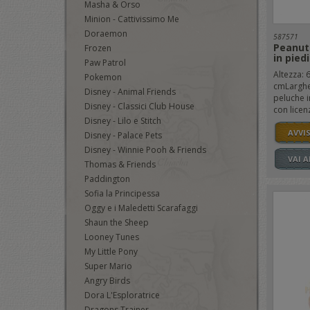
Masha & Orso
Minion - Cattivissimo Me
Doraemon
587571
Peanut
Frozen
in pied
Paw Patrol
Altezza: 
Pokemon
cmLarghe
Disney - Animal Friends
peluche i
Disney - Classici Club House
con licenz
Disney - Lilo e Stitch
AVVI
Disney - Palace Pets
Disney - Winnie Pooh & Friends
VAI 
Thomas & Friends
Paddington
Sofia la Principessa
Oggy e i Maledetti Scarafaggi
Shaun the Sheep
Looney Tunes
My Little Pony
Super Mario
Angry Birds
Dora L'Esploratrice
Dragons Trainer