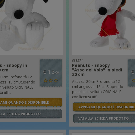
588271
 - Snoopy in
Peanuts - Snoopy
0 cm
"Asso del Volo" in piedi
€ 15
€
,00
20 cm
20 cmProfondità 12
Altezza: 20 cmProfondità 12
zza: 15 cmStupendo
cmLarghezza: 15 cmStupendo
n velluto ORIGINALE
peluche in velluto ORIGINALE
a uffi..
con licenza uffi..
SAMI QUANDO È DISPONIBILE
AVVISAMI QUANDO È DISPONIBIL
ALLA SCHEDA PRODOTTO
VAI ALLA SCHEDA PRODOTTO