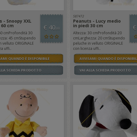
587472
s - Snoopy XXL
Peanuts - Lucy medio
i 60 cm
in piedi 30 cm
€ 40
€
,00
60 cmProfondità 30
Altezza: 30 cmProfondità 20
zza: 45 cmStupendo
cmLarghezza: 20 cmStupendo
n velluto ORIGINALE
peluche in velluto ORIGINALE
a uffi..
con licenza uffi..
SAMI QUANDO È DISPONIBILE
AVVISAMI QUANDO È DISPONIBIL
ALLA SCHEDA PRODOTTO
VAI ALLA SCHEDA PRODOTTO