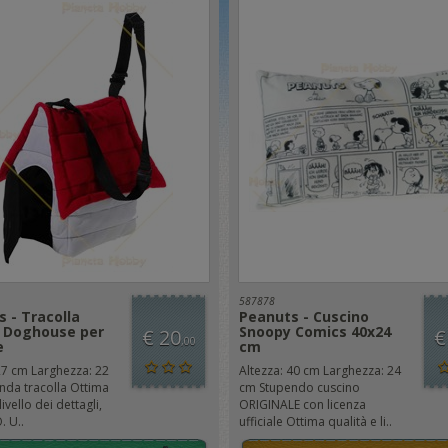
587878
 - Tracolla
Peanuts - Cuscino
 Doghouse per
Snoopy Comics 40x24
€ 20
€
,00
e
cm
27 cm Larghezza: 22
Altezza: 40 cm Larghezza: 24
nda tracolla Ottima
cm Stupendo cuscino
livello dei dettagli,
ORIGINALE con licenza
 U..
ufficiale Ottima qualità e li..