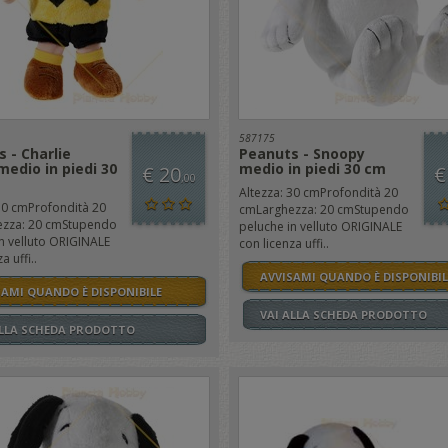
587175
 - Charlie
Peanuts - Snoopy
edio in piedi 30
medio in piedi 30 cm
€ 20
€
,00
Altezza: 30 cmProfondità 20
30 cmProfondità 20
cmLarghezza: 20 cmStupendo
zza: 20 cmStupendo
peluche in velluto ORIGINALE
n velluto ORIGINALE
con licenza uffi..
a uffi..
AVVISAMI QUANDO È DISPONIBIL
SAMI QUANDO È DISPONIBILE
VAI ALLA SCHEDA PRODOTTO
ALLA SCHEDA PRODOTTO