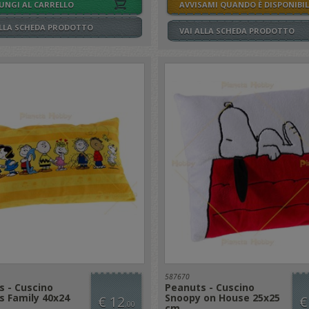
UNGI AL CARRELLO
AVVISAMI QUANDO È DISPONIBIL
ALLA SCHEDA PRODOTTO
VAI ALLA SCHEDA PRODOTTO
587670
s - Cuscino
Peanuts - Cuscino
s Family 40x24
Snoopy on House 25x25
€ 12
€
,00
cm