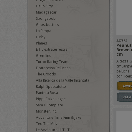
Hello Kitty
Madagascar
Spongebob
Ghostbusters
La Pimpa
Furby
587373
Planes
Peanuts
Brown m
E.T L'extraterrestre
cm
Gremlins
Altezza: 
Turbo Racing Team
cmLarghe
Dottoressa Peluches
peluche i
The Croods
con licenz
Alla Ricerca della Valle Incantata
AVVI
Ralph Spaccatutto
Pantera Rosa
VAI 
Pippi Calzelunghe
Sam il Pompiere
Monster, Inc.
Adventure Time Finn & Jake
Ted The Movie
Le Avventure di TinTin