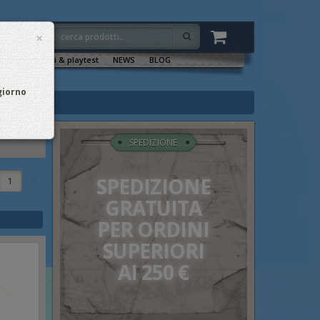
×
VENTI
Sala tornei & playtest
NEWS
BLOG
 giorno
SPEDIZIONE
SPEDIZIONE
1
GRATUITA
PER ORDINI
SUPERIORI
AI 250 €