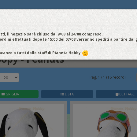
E
NOI VENDIAMO
CONTATTI E ORARI
SPEDIZIONI E COSTI
FIERE
E
cquistiamo
Chi Siamo
Vantaggi
Attività
Aiuto
Metodi di pagamento
EDI / REGISTRATI
tti, il negozio sarà chiuso dal 9/08 al 24/08 compreso.
 ordini effettuati dopo le 15:00 del 07/08 verranno spediti a partire dal
canze a tutti dallo staff di Pianeta Hobby
opy - Peanuts
Pag.
1
/
1
(
16
record)
GRIGLIA
LISTA
DETTAGLI