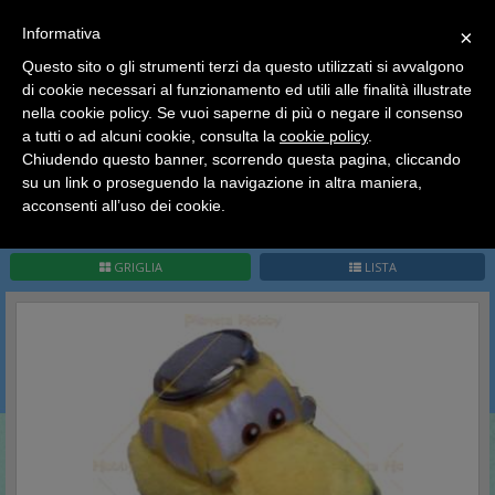
SCEGLI
×
Informativa
CATEGORIA
×
Questo sito o gli strumenti terzi da questo utilizzati si avvalgono
HOME
Peluches
Cars
di cookie necessari al funzionamento ed utili alle finalità illustrate
Ciao a tutti, il negozio sarà chiuso dal 9/08 al 24/08
nella cookie policy. Se vuoi saperne di più o negare il consenso
compreso.
Cars
a tutti o ad alcuni cookie, consulta la
cookie policy
.
Tutti gli ordini effettuati dopo le 15:00 del 07/08 verranno
spediti a partire dal giorno 25/08.
Chiudendo questo banner, scorrendo questa pagina, cliccando
su un link o proseguendo la navigazione in altra maniera,
Buone vacanze a tutti dallo staff di Pianeta Hobby
acconsenti all’uso dei cookie.
Pag.
1
/
1
(
6
record)
1
GRIGLIA
LISTA