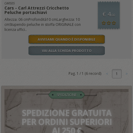
CARS05
Cars - Carl Attrezzi Cricchetto
Peluche portachiavi
€ 4
,00
Altezza: 06 cmProfondità10 cmLarghezza: 10
cmStupendo peluche in stoffa ORIGINALE con
licenza uffici..
AVVISAMI QUANDO È DISPONIBILE
VAI ALLA SCHEDA PRODOTTO
Pag.
1
/
1
(
6
record)
1
SPEDIZIONE
SPEDIZIONE GRATUITA
PER ORDINI SUPERIORI
AI 250 €