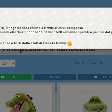
E
NOI VENDIAMO
CONTATTI E ORARI
SPEDIZIONI E COSTI
FIERE
E
cquistiamo
Chi Siamo
Vantaggi
Attività
Aiuto
Metodi di pagamento
EDI / REGISTRATI
tti, il negozio sarà chiuso dal 9/08 al 24/08 compreso.
 ordini effettuati dopo le 15:00 del 07/08 verranno spediti a partire dal
canze a tutti dallo staff di Pianeta Hobby
Principessa e il Ranocchio
Pag.
1
/
1
(
2
record)
GRIGLIA
LISTA
DETTAGLI