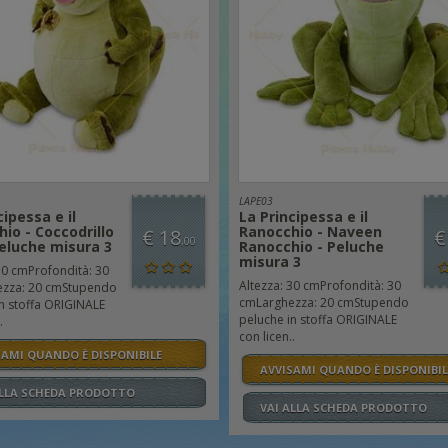
LAPE03
cipessa e il
La Principessa e il
io - Coccodrillo
Ranocchio - Naveen
€ 18
€
,00
eluche misura 3
Ranocchio - Peluche
misura 3
30 cmProfondità: 30
Altezza: 30 cmProfondità: 30
zza: 20 cmStupendo
cmLarghezza: 20 cmStupendo
n stoffa ORIGINALE
peluche in stoffa ORIGINALE
.
con licen..
SAMI QUANDO È DISPONIBILE
AVVISAMI QUANDO È DISPONIBIL
ALLA SCHEDA PRODOTTO
VAI ALLA SCHEDA PRODOTTO