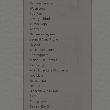
Captain Caveman
Weenicons
Pac-Man
Raving Rabbids
Cut the Rope
Android
Banana in Pigiama
Leone il Cane Fifone
Cuscini
Orsetti del Cuore
The Muppets
Marvel - DC Comics
Peppa Pig
Alvin Superstars Chipmunks
Ape Maia
Barbapapa
Ben 10
Biancaneve e i 7 Nani
Cars
Chuggington
Dragon Ball Z