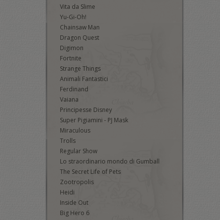
Vita da Slime
Yu-Gi-Oh!
Chainsaw Man
Dragon Quest
Digimon
Fortnite
Strange Things
Animali Fantastici
Ferdinand
Vaiana
Principesse Disney
Super Pigiamini - PJ Mask
Miraculous
Trolls
Regular Show
Lo straordinario mondo di Gumball
The Secret Life of Pets
Zootropolis
Heidi
Inside Out
Big Hero 6