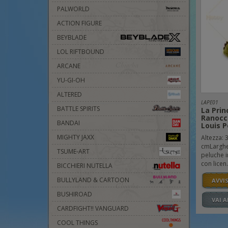
PALWORLD
ACTION FIGURE
BEYBLADE
LOL RIFTBOUND
ARCANE
YU-GI-OH
ALTERED
LAPE01
BATTLE SPIRITS
La Prin
Ranocch
BANDAI
Louis P
MIGHTY JAXX
Altezza: 
cmLarghe
TSUME-ART
peluche i
con licen.
BICCHIERI NUTELLA
BULLYLAND & CARTOON
AVVI
BUSHIROAD
VAI 
CARDFIGHT!! VANGUARD
COOL THINGS