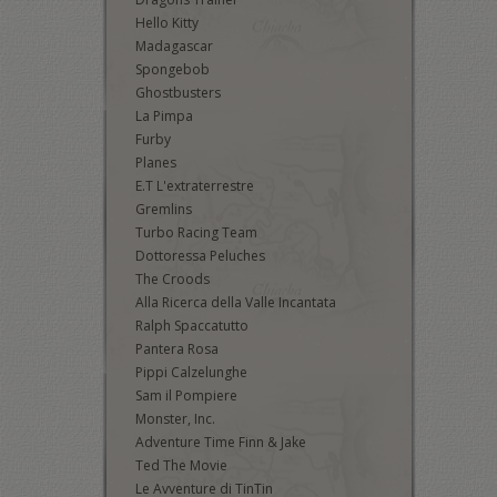
Hello Kitty
Madagascar
Spongebob
Ghostbusters
La Pimpa
Furby
Planes
E.T L'extraterrestre
Gremlins
Turbo Racing Team
Dottoressa Peluches
The Croods
Alla Ricerca della Valle Incantata
Ralph Spaccatutto
Pantera Rosa
Pippi Calzelunghe
Sam il Pompiere
Monster, Inc.
Adventure Time Finn & Jake
Ted The Movie
Le Avventure di TinTin