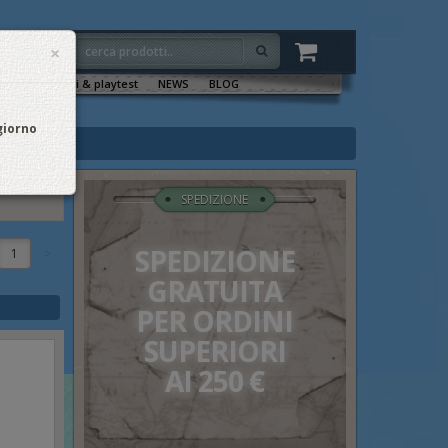
×
VENTI
Sala tornei & playtest
NEWS
BLOG
 giorno
SPEDIZIONE
SPEDIZIONE
1
GRATUITA
PER ORDINI
SUPERIORI
AI 250 €