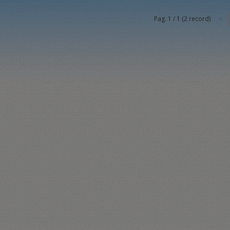
Pag.
1
/
1
(
2
record)