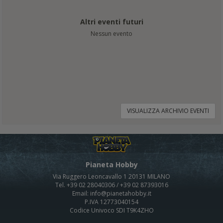
Altri eventi futuri
Nessun evento
VISUALIZZA ARCHIVIO EVENTI
Pianeta Hobby
Via Ruggero Leoncavallo 1 20131 MILANO
Tel. +39 02 28040306 / +39 02 87393016
Email: info@pianetahobby.it
P.IVA 12773040154
Codice Univoco SDI T9K4ZHO