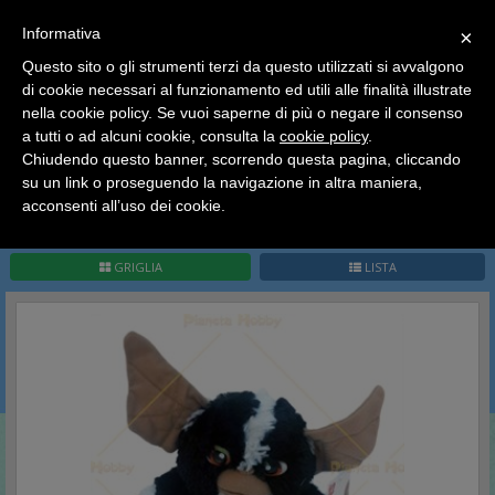
SCEGLI
×
Informativa
CATEGORIA
×
Questo sito o gli strumenti terzi da questo utilizzati si avvalgono
HOME
Peluches
Gremlins
di cookie necessari al funzionamento ed utili alle finalità illustrate
Ciao a tutti, il negozio sarà chiuso dal 9/08 al 24/08
nella cookie policy. Se vuoi saperne di più o negare il consenso
compreso.
Gremlins
a tutti o ad alcuni cookie, consulta la
cookie policy
.
Tutti gli ordini effettuati dopo le 15:00 del 07/08 verranno
spediti a partire dal giorno 25/08.
Chiudendo questo banner, scorrendo questa pagina, cliccando
su un link o proseguendo la navigazione in altra maniera,
Buone vacanze a tutti dallo staff di Pianeta Hobby
acconsenti all’uso dei cookie.
Pag.
1
/
1
(
2
record)
1
GRIGLIA
LISTA