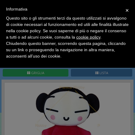
SCEGLI
×
Informativa
CATEGORIA
×
Questo sito o gli strumenti terzi da questo utilizzati si avvalgono
HOME
Peluches
Pucca
di cookie necessari al funzionamento ed utili alle finalità illustrate
Ciao a tutti, il negozio sarà chiuso dal 9/08 al 24/08
nella cookie policy. Se vuoi saperne di più o negare il consenso
compreso.
Pucca
a tutti o ad alcuni cookie, consulta la
cookie policy
.
Tutti gli ordini effettuati dopo le 15:00 del 07/08 verranno
spediti a partire dal giorno 25/08.
Chiudendo questo banner, scorrendo questa pagina, cliccando
su un link o proseguendo la navigazione in altra maniera,
Buone vacanze a tutti dallo staff di Pianeta Hobby
acconsenti all’uso dei cookie.
Pag.
1
/
1
(
10
record)
1
GRIGLIA
LISTA