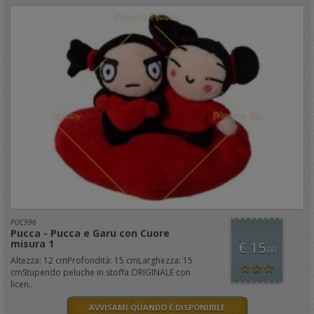
PUC996
Pucca - Pucca e Garu con Cuore
misura 1
€ 15
,00
Altezza: 12 cmProfondità: 15 cmLarghezza: 15
cmStupendo peluche in stoffa ORIGINALE con
licen..
AVVISAMI QUANDO È DISPONIBILE