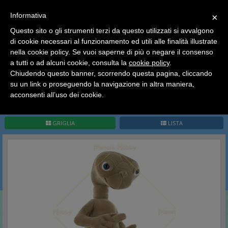
SCEGLI
×
Informativa
CATEGORIA
×
Questo sito o gli strumenti terzi da questo utilizzati si avvalgono
HOME
Peluches
E.T L'extraterrestre
di cookie necessari al funzionamento ed utili alle finalità illustrate
Ciao a tutti, il negozio sarà chiuso dal 9/08 al 24/08
nella cookie policy. Se vuoi saperne di più o negare il consenso
compreso.
E.T L'extraterrestre
a tutti o ad alcuni cookie, consulta la
cookie policy
.
Tutti gli ordini effettuati dopo le 15:00 del 07/08 verranno
spediti a partire dal giorno 25/08.
Chiudendo questo banner, scorrendo questa pagina, cliccando
su un link o proseguendo la navigazione in altra maniera,
Buone vacanze a tutti dallo staff di Pianeta Hobby
acconsenti all’uso dei cookie.
Pag.
1
/
1
(
3
record)
1
GRIGLIA
LISTA