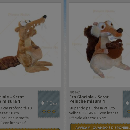
706462
ciale - Scrat
Era Glaciale - Scrat
e misura 1
Peluche misura 1
€ 10
€
,00
17 cm Profondità 10
Stupendo peluche in velluto
ezza: 10 cm
velboa ORIGINALE con licenza
peluche in stoffa
ufficiale Altezza: 18 cm..
 con licenza uf..
AVVISAMI QUANDO È DISPONIBIL