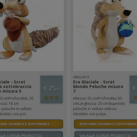
ERAGL4010
ciale - Scrat
Era Glaciale - Scrat
a sottobraccio
Mondo Peluche misura
€ 25
€
,00
e misura 5
7
40 cmProfondità: 20
Altezza: 55 cmProfondita 30
zza: 18 cm
cmLarghezza: 25 cmStupendo
peluche in velluto
peluche in velluto velboa
bottito con pol..
inbottito con polye..
SAMI QUANDO È DISPONIBILE
AVVISAMI QUANDO È DISPONIBIL
ALLA SCHEDA PRODOTTO
VAI ALLA SCHEDA PRODOTTO