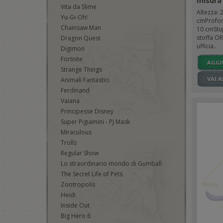
misura
Vita da Slime
Altezza: 
Yu-Gi-Oh!
cmProfon
Chainsaw Man
10 cmStu
stoffa OR
Dragon Quest
ufficia..
Digimon
Fortnite
AGGI
Strange Things
VAI 
Animali Fantastici
Ferdinand
Vaiana
Principesse Disney
Super Pigiamini - PJ Mask
Miraculous
Trolls
Regular Show
Lo straordinario mondo di Gumball
The Secret Life of Pets
Zootropolis
Heidi
Inside Out
Big Hero 6