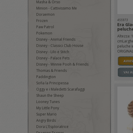
Masha & Orso
Minion - Cattivissimo Me
Doraemon
455973
Frozen
Era Gla
Paw Patrol
peluch
Pokemon
Altezza: 
Disney - Animal Friends
cmLarghe
Disney - Classici Club House
peluche i
ORIGINALE
Disney - Lilo e Stitch
Disney - Palace Pets
AVVI
Disney - Winnie Pooh & Friends
Thomas & Friends
VAI 
Paddington
Sofia la Principessa
Oggy e i Maledetti Scarafaggi
Shaun the Sheep
Looney Tunes
My Little Pony
Super Mario
Angry Birds
Dora L'Esploratrice
Dragons Trainer