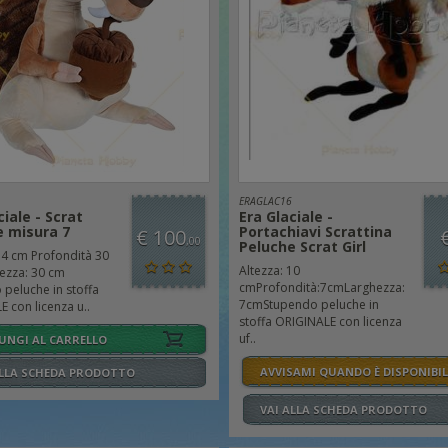
ERAGLAC16
ciale - Scrat
Era Glaciale -
e misura 7
Portachiavi Scrattina
€ 100
,00
Peluche Scrat Girl
54 cm Profondità 30
Altezza: 10
ezza: 30 cm
cmProfondità:7cmLarghezza:
peluche in stoffa
7cmStupendo peluche in
 con licenza u..
stoffa ORIGINALE con licenza
uf..
UNGI AL CARRELLO
AVVISAMI QUANDO È DISPONIBIL
ALLA SCHEDA PRODOTTO
VAI ALLA SCHEDA PRODOTTO