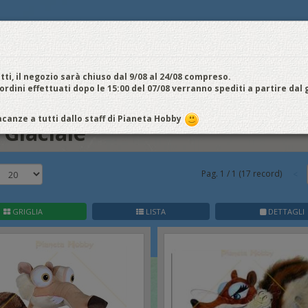
E
NOI VENDIAMO
CONTATTI E ORARI
SPEDIZIONI E COSTI
FIERE
E
cquistiamo
Chi Siamo
Vantaggi
Attività
Aiuto
Metodi di pagamento
EDI / REGISTRATI
tti, il negozio sarà chiuso dal 9/08 al 24/08 compreso.
 ordini effettuati dopo le 15:00 del 07/08 verranno spediti a partire dal
canze a tutti dallo staff di Pianeta Hobby
 Glaciale
Pag.
1
/
1
(
17
record)
GRIGLIA
LISTA
DETTAGLI