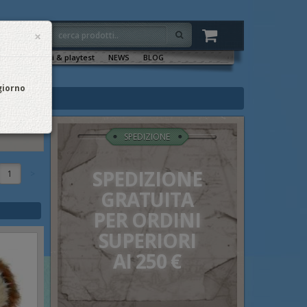
×
VENTI
Sala tornei & playtest
NEWS
BLOG
 giorno
SPEDIZIONE
SPEDIZIONE
1
GRATUITA
PER ORDINI
SUPERIORI
AI 250 €