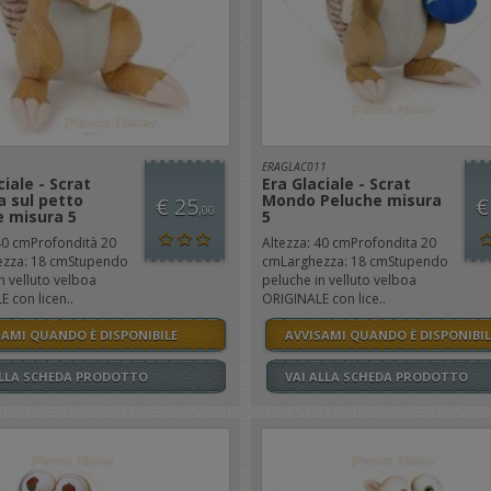
ERAGLAC011
ciale - Scrat
Era Glaciale - Scrat
 sul petto
Mondo Peluche misura
€ 25
€
,00
e misura 5
5
40 cmProfondità 20
Altezza: 40 cmProfondita 20
zza: 18 cmStupendo
cmLarghezza: 18 cmStupendo
n velluto velboa
peluche in velluto velboa
 con licen..
ORIGINALE con lice..
SAMI QUANDO È DISPONIBILE
AVVISAMI QUANDO È DISPONIBIL
ALLA SCHEDA PRODOTTO
VAI ALLA SCHEDA PRODOTTO