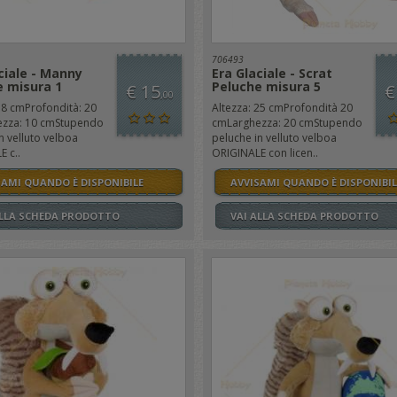
706493
ciale - Manny
Era Glaciale - Scrat
e misura 1
Peluche misura 5
€ 15
€
,00
18 cmProfondità: 20
Altezza: 25 cmProfondità 20
zza: 10 cmStupendo
cmLarghezza: 20 cmStupendo
n velluto velboa
peluche in velluto velboa
 c..
ORIGINALE con licen..
SAMI QUANDO È DISPONIBILE
AVVISAMI QUANDO È DISPONIBIL
ALLA SCHEDA PRODOTTO
VAI ALLA SCHEDA PRODOTTO