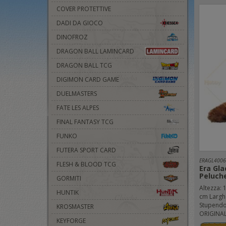
COVER PROTETTIVE
DADI DA GIOCO
DINOFROZ
DRAGON BALL LAMINCARD
DRAGON BALL TCG
DIGIMON CARD GAME
DUELMASTERS
FATE LES ALPES
FINAL FANTASY TCG
FUNKO
FUTERA SPORT CARD
ERAGL4006
FLESH & BLOOD TCG
Era Gla
Peluch
GORMITI
Altezza: 
HUNTIK
cm Largh
Stupendo 
KROSMASTER
ORIGINALE
KEYFORGE