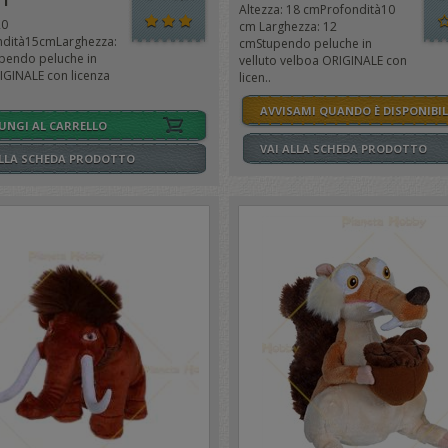
 1
Altezza: 18 cmProfondità10
20
cm Larghezza: 12
dità15cmLarghezza:
cmStupendo peluche in
pendo peluche in
velluto velboa ORIGINALE con
IGINALE con licenza
licen..
AVVISAMI QUANDO È DISPONIBIL
UNGI AL CARRELLO
VAI ALLA SCHEDA PRODOTTO
ALLA SCHEDA PRODOTTO