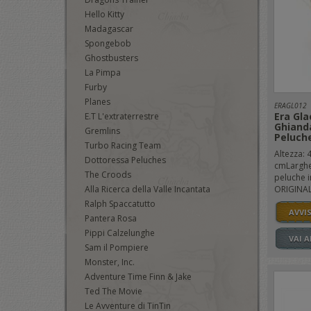
Hello Kitty
Madagascar
Spongebob
Ghostbusters
La Pimpa
Furby
Planes
ERAGL012
Era Gla
E.T L'extraterrestre
Ghianda
Gremlins
Peluch
Turbo Racing Team
Altezza: 
Dottoressa Peluches
cmLarghe
The Croods
peluche i
Alla Ricerca della Valle Incantata
ORIGINALE
Ralph Spaccatutto
AVVI
Pantera Rosa
Pippi Calzelunghe
VAI 
Sam il Pompiere
Monster, Inc.
Adventure Time Finn & Jake
Ted The Movie
Le Avventure di TinTin