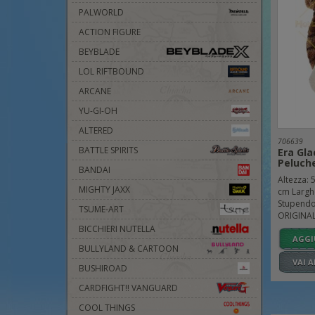
PALWORLD
ACTION FIGURE
BEYBLADE
LOL RIFTBOUND
ARCANE
YU-GI-OH
ALTERED
706639
BATTLE SPIRITS
Era Gla
Peluch
BANDAI
Altezza: 
MIGHTY JAXX
cm Largh
Stupendo 
TSUME-ART
ORIGINALE
BICCHIERI NUTELLA
AGGI
BULLYLAND & CARTOON
VAI 
BUSHIROAD
CARDFIGHT!! VANGUARD
COOL THINGS