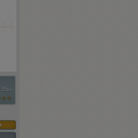
 35
,00
E