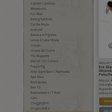
Captain Caveman
Weenicons
Pac-Man
Raving Rabbids
Cut the Rope
Android
Banana in Pigiama
Leone il Cane Fifone
Cuscini
Orsetti del Cuore
The Muppets
Marvel - DC Comics
ERAGL4011
Peppa Pig
Era Gla
Ghiand
Alvin Superstars Chipmunks
Peluch
Ape Maia
Altezza: 
Barbapapa
cmLarghe
Ben 10
Stupendo 
Biancaneve e i 7 Nani
velboa in
Cars
AVVI
Chuggington
Dragon Ball Z
VAI 