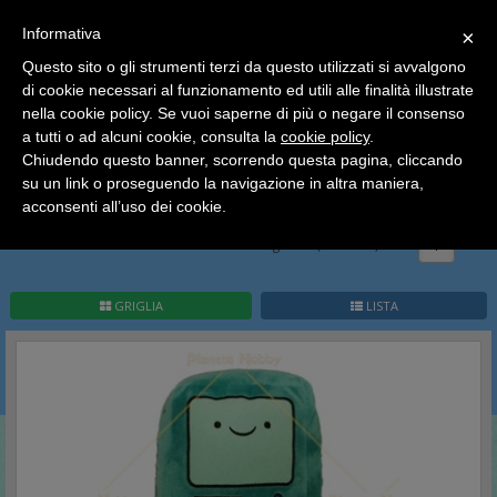
SCEGLI
×
Informativa
CATEGORIA
×
Questo sito o gli strumenti terzi da questo utilizzati si avvalgono
HOME
Peluches
Adventure Time Finn & Jake
di cookie necessari al funzionamento ed utili alle finalità illustrate
Ciao a tutti, il negozio sarà chiuso dal 9/08 al 24/08
nella cookie policy. Se vuoi saperne di più o negare il consenso
compreso.
Adventure Time Finn &
a tutti o ad alcuni cookie, consulta la
cookie policy
.
Tutti gli ordini effettuati dopo le 15:00 del 07/08 verranno
spediti a partire dal giorno 25/08.
Chiudendo questo banner, scorrendo questa pagina, cliccando
Jake
su un link o proseguendo la navigazione in altra maniera,
Buone vacanze a tutti dallo staff di Pianeta Hobby
acconsenti all’uso dei cookie.
Pag.
1
/
1
(
7
record)
1
GRIGLIA
LISTA