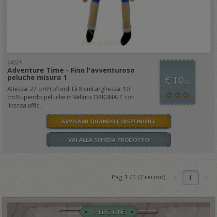
14221
Adventure Time - Finn l'avventuroso
peluche misura 1
€ 10
,00
Altezza: 27 cmProfondiTà 8 cmLarghezza: 10
cmStupendo peluche in Velluto ORIGINALE con
licenza uffic..
AVVISAMI QUANDO È DISPONIBILE
VAI ALLA SCHEDA PRODOTTO
Pag.
1
/
1
(
7
record)
1
SPEDIZIONE