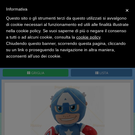
SCEGLI
×
Informativa
CATEGORIA
×
Questo sito o gli strumenti terzi da questo utilizzati si avvalgono
HOME
Peluches
Marvel - DC Comics
di cookie necessari al funzionamento ed utili alle finalità illustrate
Ciao a tutti, il negozio sarà chiuso dal 9/08 al 24/08
nella cookie policy. Se vuoi saperne di più o negare il consenso
compreso.
Marvel - DC Comics
a tutti o ad alcuni cookie, consulta la
cookie policy
.
Tutti gli ordini effettuati dopo le 15:00 del 07/08 verranno
spediti a partire dal giorno 25/08.
Chiudendo questo banner, scorrendo questa pagina, cliccando
su un link o proseguendo la navigazione in altra maniera,
Buone vacanze a tutti dallo staff di Pianeta Hobby
acconsenti all’uso dei cookie.
Pag.
1
/
1
(
9
record)
1
GRIGLIA
LISTA