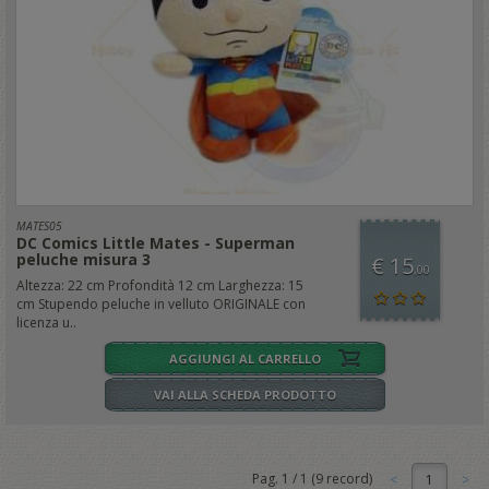
MATES05
DC Comics Little Mates - Superman
peluche misura 3
€ 15
,00
Altezza: 22 cm Profondità 12 cm Larghezza: 15
cm Stupendo peluche in velluto ORIGINALE con
licenza u..
AGGIUNGI AL CARRELLO
VAI ALLA SCHEDA PRODOTTO
Pag.
1
/
1
(
9
record)
1