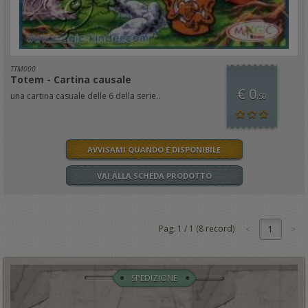
TTM000
Totem - Cartina causale
€ 0
una cartina casuale delle 6 della serie..
,50
AVVISAMI QUANDO È DISPONIBILE
VAI ALLA SCHEDA PRODOTTO
Pag.
1
/
1
(
8
record)
1
SPEDIZIONE