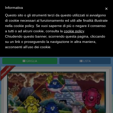
SCEGLI
×
Informativa
CATEGORIA
×
Questo sito o gli strumenti terzi da questo utilizzati si avvalgono
HOME
Kinder Sorpresa Collection
Kinder Italia
Totem
di cookie necessari al funzionamento ed utili alle finalità illustrate
Ciao a tutti, il negozio sarà chiuso dal 9/08 al 24/08
nella cookie policy. Se vuoi saperne di più o negare il consenso
compreso.
Totem
a tutti o ad alcuni cookie, consulta la
cookie policy
.
Tutti gli ordini effettuati dopo le 15:00 del 07/08 verranno
spediti a partire dal giorno 25/08.
Chiudendo questo banner, scorrendo questa pagina, cliccando
su un link o proseguendo la navigazione in altra maniera,
Buone vacanze a tutti dallo staff di Pianeta Hobby
acconsenti all’uso dei cookie.
Pag.
1
/
1
(
8
record)
1
GRIGLIA
LISTA