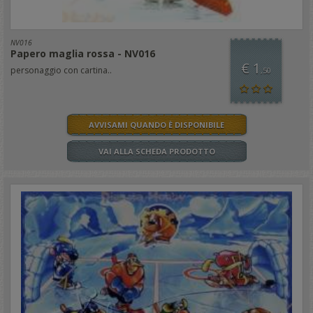
NV016
Papero maglia rossa - NV016
€ 1
personaggio con cartina..
,50
AVVISAMI QUANDO È DISPONIBILE
VAI ALLA SCHEDA PRODOTTO