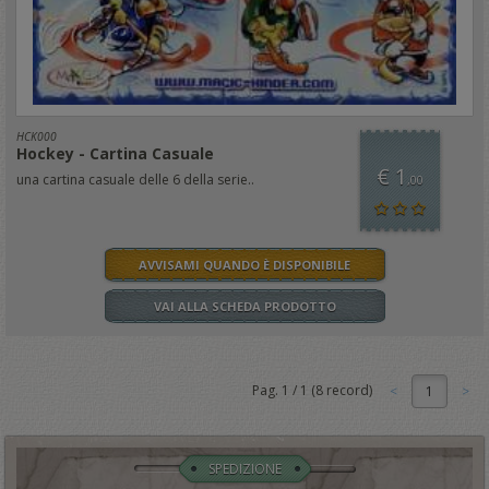
HCK000
Hockey - Cartina Casuale
€ 1
una cartina casuale delle 6 della serie..
,00
AVVISAMI QUANDO È DISPONIBILE
VAI ALLA SCHEDA PRODOTTO
Pag.
1
/
1
(
8
record)
1
SPEDIZIONE