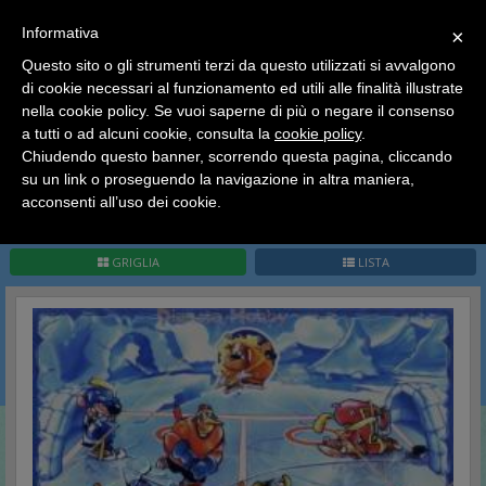
SCEGLI
×
Informativa
CATEGORIA
×
Questo sito o gli strumenti terzi da questo utilizzati si avvalgono
HOME
Kinder Sorpresa Collection
Kinder Italia
Hockey
di cookie necessari al funzionamento ed utili alle finalità illustrate
Ciao a tutti, il negozio sarà chiuso dal 9/08 al 24/08
nella cookie policy. Se vuoi saperne di più o negare il consenso
compreso.
Hockey
a tutti o ad alcuni cookie, consulta la
cookie policy
.
Tutti gli ordini effettuati dopo le 15:00 del 07/08 verranno
spediti a partire dal giorno 25/08.
Chiudendo questo banner, scorrendo questa pagina, cliccando
su un link o proseguendo la navigazione in altra maniera,
Buone vacanze a tutti dallo staff di Pianeta Hobby
acconsenti all’uso dei cookie.
Pag.
1
/
1
(
8
record)
1
GRIGLIA
LISTA