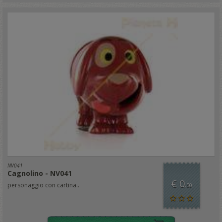
NV041
Cagnolino - NV041
€ 0
personaggio con cartina..
,50