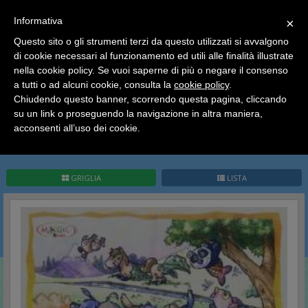
SCEGLI
×
Informativa
CATEGORIA
×
Questo sito o gli strumenti terzi da questo utilizzati si avvalgono
HOME
Kinder Sorpresa Collection
Kinder Italia
di cookie necessari al funzionamento ed utili alle finalità illustrate
Ciao a tutti, il negozio sarà chiuso dal 9/08 al 24/08
Animali Impossibili
nella cookie policy. Se vuoi saperne di più o negare il consenso
compreso.
a tutti o ad alcuni cookie, consulta la
cookie policy
.
Tutti gli ordini effettuati dopo le 15:00 del 07/08 verranno
Animali Impossibili
spediti a partire dal giorno 25/08.
Chiudendo questo banner, scorrendo questa pagina, cliccando
su un link o proseguendo la navigazione in altra maniera,
Buone vacanze a tutti dallo staff di Pianeta Hobby
acconsenti all’uso dei cookie.
Pag.
1
/
1
(
11
record)
1
GRIGLIA
LISTA