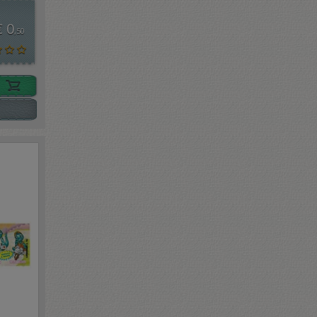
€ 0
,50