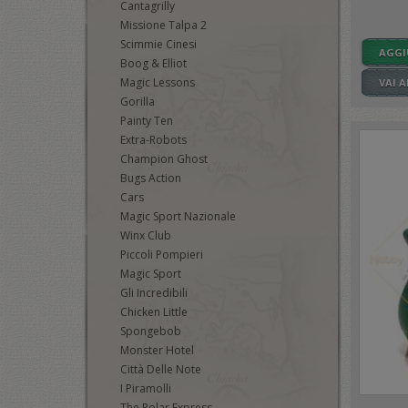
Cantagrilly
Missione Talpa 2
Scimmie Cinesi
AGGI
Boog & Elliot
Magic Lessons
VAI 
Gorilla
Painty Ten
Extra-Robots
Champion Ghost
Bugs Action
Cars
Magic Sport Nazionale
Winx Club
Piccoli Pompieri
Magic Sport
Gli Incredibili
Chicken Little
Spongebob
Monster Hotel
Città Delle Note
I Piramolli
The Polar Express