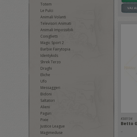
Totem
VAI 
Le Pulci
Animali Volanti
Televisori Animati
Animali Impossibili
Coniglietti
Magic Sport 2
Barbie Fairytopia
Identykids
Shrek Terzo
Draghi
Eliche
Ufo
Messaggeri
Bidoni
Saltatori
Alieni
Paguri
KSI0134
Pixie
Betto G
Justice League
..
Magimeduse