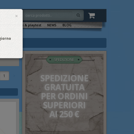
×
VENTI
Sala tornei & playtest
NEWS
BLOG
 giorno
SPEDIZIONE
SPEDIZIONE
1
GRATUITA
PER ORDINI
SUPERIORI
AI 250 €