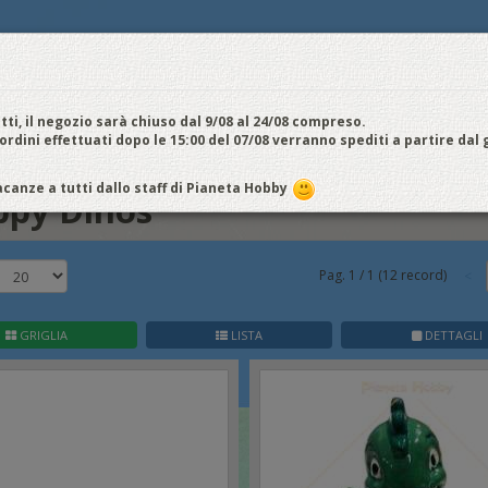
E
NOI VENDIAMO
CONTATTI E ORARI
SPEDIZIONI E COSTI
FIERE
E
cquistiamo
Chi Siamo
Vantaggi
Attività
Aiuto
Metodi di pagamento
EDI / REGISTRATI
tti, il negozio sarà chiuso dal 9/08 al 24/08 compreso.
 ordini effettuati dopo le 15:00 del 07/08 verranno spediti a partire dal
Happy Dinos
canze a tutti dallo staff di Pianeta Hobby
py Dinos
Pag.
1
/
1
(
12
record)
GRIGLIA
LISTA
DETTAGLI