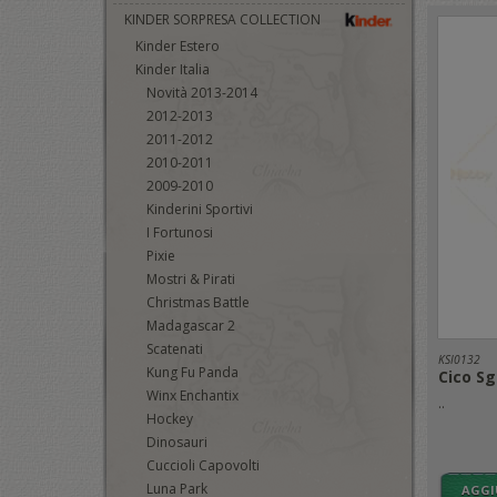
KINDER SORPRESA COLLECTION
Kinder Estero
Kinder Italia
Novità 2013-2014
2012-2013
2011-2012
2010-2011
2009-2010
Kinderini Sportivi
I Fortunosi
Pixie
Mostri & Pirati
Christmas Battle
Madagascar 2
Scatenati
KSI0132
Kung Fu Panda
Cico S
Winx Enchantix
..
Hockey
Dinosauri
Cuccioli Capovolti
Luna Park
AGGI