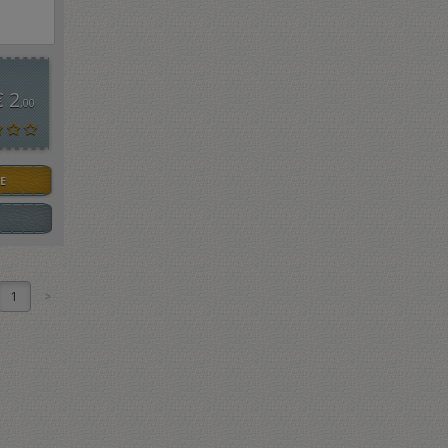
€ 2
,00
E
1