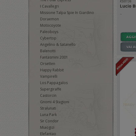
KSI0136
Lucio B
I Cavallegri
Missione Talpa Spie In Giardino
..
Doraemon
Motocoyote
Paleoboys
AGGI
Cybertop
Angelino & Satanello
VAI 
Balenotti
Fantasmini 2001
Orsetten
Happy Rabbit
Vampirelli
Los Pappagalos
Supergiraffe
Castorcin
Gnomi 4 Stagioni
Stralunati
Luna Park
Sir Condor
Miaogizi
Elefantao