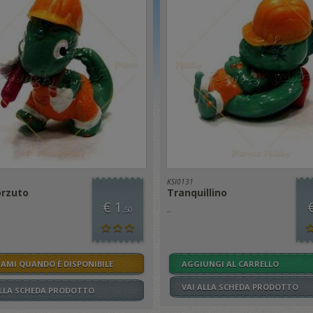
KSI0131
orzuto
Tranquillino
€ 1
..
,50
SAMI QUANDO È DISPONIBILE
AGGIUNGI AL CARRELLO
VAI ALLA SCHEDA PRODOTTO
ALLA SCHEDA PRODOTTO