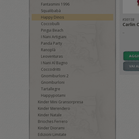
Fantasmini 1996
Squalibabà
Happy Dinos
KSI0138
Coccobulli
Carlin 
Pingui Beach
..
I Nani Artigiani
Panda Party
Ranoplà
AGGI
Leoventuras
I Nani Al Bagno
VAI 
Coccodritti
Gnomiburloni 2
Gnomburloni
Tartallegre
Happypotami
Kinder Mini Gransorpresa
Kinder Merendero
Kinder Natale
Brioches Ferrero
Kinder Diorami
Edizioni Limitate