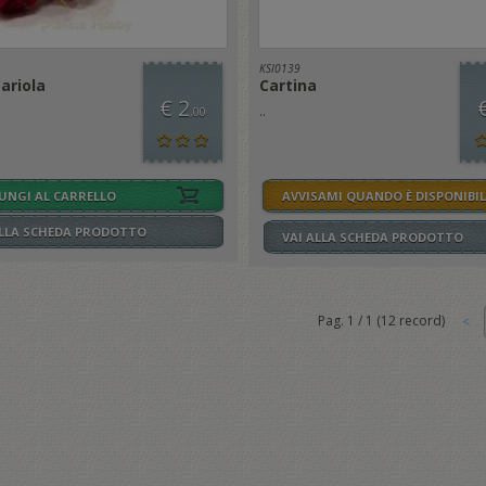
KSI0139
Cariola
Cartina
€ 2
..
,00
UNGI AL CARRELLO
AVVISAMI QUANDO È DISPONIBIL
ALLA SCHEDA PRODOTTO
VAI ALLA SCHEDA PRODOTTO
Pag.
1
/
1
(
12
record)