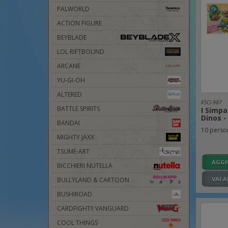
PALWORLD
ACTION FIGURE
BEYBLADE
LOL RIFTBOUND
ARCANE
YU-GI-OH
ALTERED
KSCI-987
BATTLE SPIRITS
I Simpa
Dinos -
BANDAI
10 person
MIGHTY JAXX
TSUME-ART
AGGI
BICCHIERI NUTELLA
VAI 
BULLYLAND & CARTOON
BUSHIROAD
CARDFIGHT!! VANGUARD
COOL THINGS