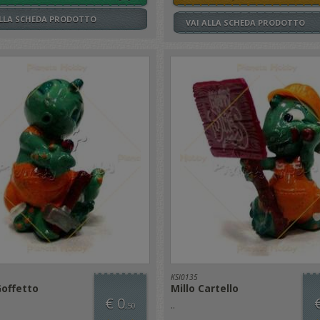
ALLA SCHEDA PRODOTTO
VAI ALLA SCHEDA PRODOTTO
KSI0135
offetto
Millo Cartello
€ 0
..
,50