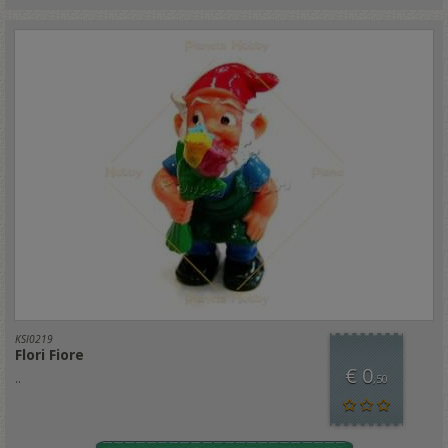
KSI0219
Flori Fiore
€ 0
..
,50