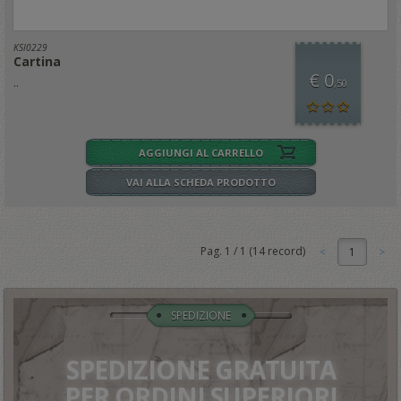
KSI0229
Cartina
€ 0
..
,50
AGGIUNGI AL CARRELLO
VAI ALLA SCHEDA PRODOTTO
Pag.
1
/
1
(
14
record)
1
SPEDIZIONE
SPEDIZIONE GRATUITA
PER ORDINI SUPERIORI