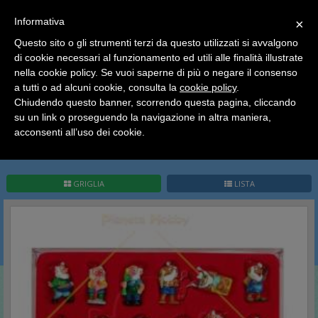
SCEGLI
×
Informativa
CATEGORIA
×
Questo sito o gli strumenti terzi da questo utilizzati si avvalgono
HOME
Kinder Sorpresa Collection
Kinder Italia
di cookie necessari al funzionamento ed utili alle finalità illustrate
Ciao a tutti, il negozio sarà chiuso dal 9/08 al 24/08
Gnomi 4 Stagioni
nella cookie policy. Se vuoi saperne di più o negare il consenso
compreso.
a tutti o ad alcuni cookie, consulta la
cookie policy
.
Tutti gli ordini effettuati dopo le 15:00 del 07/08 verranno
Gnomi 4 Stagioni
spediti a partire dal giorno 25/08.
Chiudendo questo banner, scorrendo questa pagina, cliccando
su un link o proseguendo la navigazione in altra maniera,
Buone vacanze a tutti dallo staff di Pianeta Hobby
acconsenti all’uso dei cookie.
Pag.
1
/
1
(
14
record)
1
GRIGLIA
LISTA