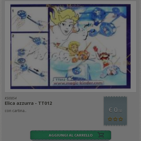
KSI0854
Elica azzurra - TT012
€ 0
con cartina..
,50
AGGIUNGI AL CARRELLO