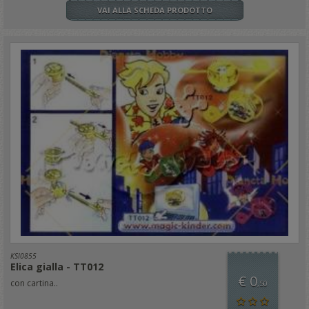
VAI ALLA SCHEDA PRODOTTO
KSI0855
Elica gialla - TT012
€ 0
con cartina..
,50