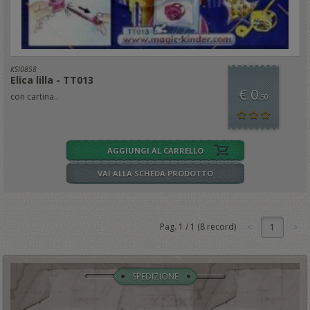
KSI0858
Elica lilla - TT013
€ 0
con cartina..
,50
AGGIUNGI AL CARRELLO
VAI ALLA SCHEDA PRODOTTO
Pag.
1
/
1
(
8
record)
1
SPEDIZIONE