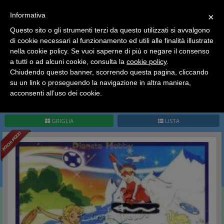
SCEGLI
×
Informativa
CATEGORIA
×
Questo sito o gli strumenti terzi da questo utilizzati si avvalgono
HOME
Kinder Sorpresa Collection
Kinder Italia
Eliche
di cookie necessari al funzionamento ed utili alle finalità illustrate
Ciao a tutti, il negozio sarà chiuso dal 9/08 al 24/08
nella cookie policy. Se vuoi saperne di più o negare il consenso
compreso.
Eliche
a tutti o ad alcuni cookie, consulta la
cookie policy
.
Tutti gli ordini effettuati dopo le 15:00 del 07/08 verranno
spediti a partire dal giorno 25/08.
Chiudendo questo banner, scorrendo questa pagina, cliccando
su un link o proseguendo la navigazione in altra maniera,
Buone vacanze a tutti dallo staff di Pianeta Hobby
acconsenti all’uso dei cookie.
Pag.
1
/
1
(
8
record)
1
GRIGLIA
LISTA