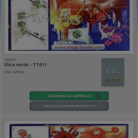
KSI0851
Elica verde - TT011
€ 0
con cartina..
,50
AGGIUNGI AL CARRELLO
VAI ALLA SCHEDA PRODOTTO