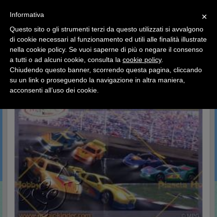
SCEGLI
×
Informativa
CATEGORIA
×
Questo sito o gli strumenti terzi da questo utilizzati si avvalgono
HOME
Kinder Sorpresa Collection
Componibili Kinder
di cookie necessari al funzionamento ed utili alle finalità illustrate
Ciao a tutti, il negozio sarà chiuso dal 9/08 al 24/08
nella cookie policy. Se vuoi saperne di più o negare il consenso
compreso.
Componibili Kinder
a tutti o ad alcuni cookie, consulta la
cookie policy
.
Tutti gli ordini effettuati dopo le 15:00 del 07/08 verranno
spediti a partire dal giorno 25/08.
Chiudendo questo banner, scorrendo questa pagina, cliccando
su un link o proseguendo la navigazione in altra maniera,
Buone vacanze a tutti dallo staff di Pianeta Hobby
acconsenti all’uso dei cookie.