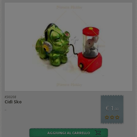
KSI0208
Cidì Sko
€ 1
..
,00
AGGIUNGI AL CARRELLO