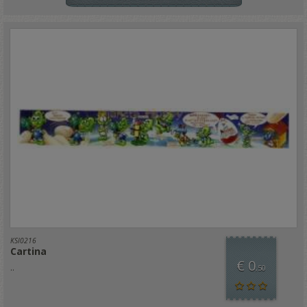
KSI0216
Cartina
€ 0
..
,50