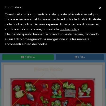
SCEGLI
×
Informativa
CATEGORIA
×
Questo sito o gli strumenti terzi da questo utilizzati si avvalgono
HOME
Kinder Sorpresa Collection
Kinder Italia
Stralunati
di cookie necessari al funzionamento ed utili alle finalità illustrate
Ciao a tutti, il negozio sarà chiuso dal 9/08 al 24/08
nella cookie policy. Se vuoi saperne di più o negare il consenso
compreso.
Stralunati
a tutti o ad alcuni cookie, consulta la
cookie policy
.
Tutti gli ordini effettuati dopo le 15:00 del 07/08 verranno
spediti a partire dal giorno 25/08.
Chiudendo questo banner, scorrendo questa pagina, cliccando
su un link o proseguendo la navigazione in altra maniera,
Buone vacanze a tutti dallo staff di Pianeta Hobby
acconsenti all’uso dei cookie.
Pag.
1
/
1
(
12
record)
1
GRIGLIA
LISTA