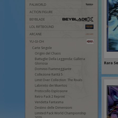
PALWORLD
ACTION FIGURE
BEYBLADE
LOL RIFTBOUND
ARCANE
YU-GI-OH
Carte Singole
Origini del Chaos
Battaglie Della Leggenda: Galleria
Rara S
Gloriosa
Dominio Fiammeggiante
Collezione Rarità 5
Limit Over Collection: The Rivals
Labirinto dei Muertos
Protocollo Esplosione
Retro Pack 2 Reprint
Vendetta Fantasma
Destino delle Dimensioni
Limited Pack World Championship
2025