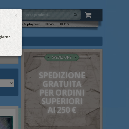
×
VENTI
Sala tornei & playtest
NEWS
BLOG
 giorno
a
SPEDIZIONE
SPEDIZIONE
GRATUITA
PER ORDINI
SUPERIORI
AI 250 €