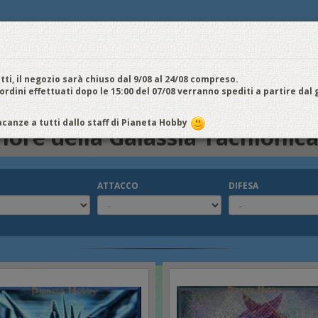
E
NOI VENDIAMO
CONTATTI E ORARI
SPEDIZIONI E COSTI
FIERE
E
cquistiamo
Chi Siamo
Vantaggi
Attività
Aiuto
Metodi di pagamento
EDI / REGISTRATI
tti, il negozio sarà chiuso dal 9/08 al 24/08 compreso.
 ordini effettuati dopo le 15:00 del 07/08 verranno spediti a partire dal
Galassia Tachionica
canze a tutti dallo staff di Pianeta Hobby
nore della Galassia Tachionic
ATTACCO
DIFESA