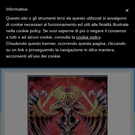
SCEGLI
×
Informativa
CATEGORIA
×
Questo sito o gli strumenti terzi da questo utilizzati si avvalgono
HOME
YU-GI-OH
Carte Singole
Arsenale Nascosto 6
di cookie necessari al funzionamento ed utili alle finalità illustrate
Ciao a tutti, il negozio sarà chiuso dal 9/08 al 24/08
nella cookie policy. Se vuoi saperne di più o negare il consenso
compreso.
Arsenale Nascosto 6
a tutti o ad alcuni cookie, consulta la
cookie policy
.
Tutti gli ordini effettuati dopo le 15:00 del 07/08 verranno
spediti a partire dal giorno 25/08.
Chiudendo questo banner, scorrendo questa pagina, cliccando
su un link o proseguendo la navigazione in altra maniera,
Buone vacanze a tutti dallo staff di Pianeta Hobby
acconsenti all’uso dei cookie.
CERCA IN QUESTA CATEGORIA