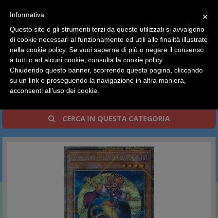
SCEGLI
×
Informativa
CATEGORIA
×
Questo sito o gli strumenti terzi da questo utilizzati si avvalgono
HOME
YU-GI-OH
Carte Singole
di cookie necessari al funzionamento ed utili alle finalità illustrate
Ciao a tutti, il negozio sarà chiuso dal 9/08 al 24/08
Avanzamento del Duellante
nella cookie policy. Se vuoi saperne di più o negare il consenso
compreso.
a tutti o ad alcuni cookie, consulta la
cookie policy
.
Tutti gli ordini effettuati dopo le 15:00 del 07/08 verranno
Avanzamento del
spediti a partire dal giorno 25/08.
Chiudendo questo banner, scorrendo questa pagina, cliccando
su un link o proseguendo la navigazione in altra maniera,
Duellante
Buone vacanze a tutti dallo staff di Pianeta Hobby
acconsenti all’uso dei cookie.
CERCA IN QUESTA CATEGORIA