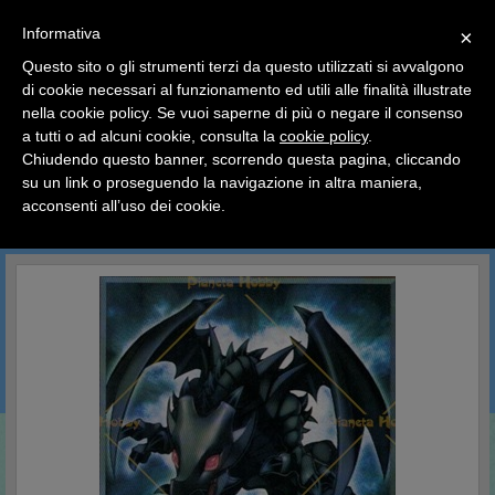
SCEGLI
×
Informativa
CATEGORIA
×
Questo sito o gli strumenti terzi da questo utilizzati si avvalgono
HOME
YU-GI-OH
Carte Singole
Duellanti Leggendari
di cookie necessari al funzionamento ed utili alle finalità illustrate
Ciao a tutti, il negozio sarà chiuso dal 9/08 al 24/08
nella cookie policy. Se vuoi saperne di più o negare il consenso
compreso.
Duellanti Leggendari
a tutti o ad alcuni cookie, consulta la
cookie policy
.
Tutti gli ordini effettuati dopo le 15:00 del 07/08 verranno
spediti a partire dal giorno 25/08.
Chiudendo questo banner, scorrendo questa pagina, cliccando
su un link o proseguendo la navigazione in altra maniera,
Buone vacanze a tutti dallo staff di Pianeta Hobby
acconsenti all’uso dei cookie.
CERCA IN QUESTA CATEGORIA