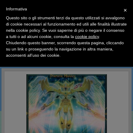
SCEGLI
×
Informativa
CATEGORIA
×
Questo sito o gli strumenti terzi da questo utilizzati si avvalgono
HOME
YU-GI-OH
Carte Singole
Il Potere del Duello
di cookie necessari al funzionamento ed utili alle finalità illustrate
Ciao a tutti, il negozio sarà chiuso dal 9/08 al 24/08
nella cookie policy. Se vuoi saperne di più o negare il consenso
compreso.
Il Potere del Duello
a tutti o ad alcuni cookie, consulta la
cookie policy
.
Tutti gli ordini effettuati dopo le 15:00 del 07/08 verranno
spediti a partire dal giorno 25/08.
Chiudendo questo banner, scorrendo questa pagina, cliccando
su un link o proseguendo la navigazione in altra maniera,
Buone vacanze a tutti dallo staff di Pianeta Hobby
acconsenti all’uso dei cookie.
CERCA IN QUESTA CATEGORIA