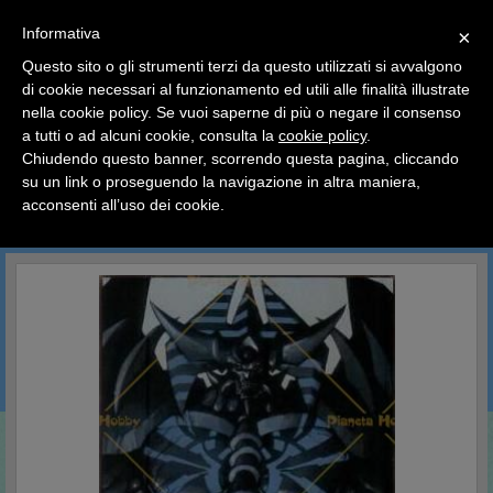
SCEGLI
×
Informativa
CATEGORIA
×
Questo sito o gli strumenti terzi da questo utilizzati si avvalgono
HOME
YU-GI-OH
Carte Singole
Serie Oro 4
di cookie necessari al funzionamento ed utili alle finalità illustrate
Ciao a tutti, il negozio sarà chiuso dal 9/08 al 24/08
nella cookie policy. Se vuoi saperne di più o negare il consenso
compreso.
Serie Oro 4
a tutti o ad alcuni cookie, consulta la
cookie policy
.
Tutti gli ordini effettuati dopo le 15:00 del 07/08 verranno
spediti a partire dal giorno 25/08.
Chiudendo questo banner, scorrendo questa pagina, cliccando
su un link o proseguendo la navigazione in altra maniera,
Buone vacanze a tutti dallo staff di Pianeta Hobby
acconsenti all’uso dei cookie.
CERCA IN QUESTA CATEGORIA