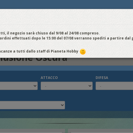
E
NOI VENDIAMO
CONTATTI E ORARI
SPEDIZIONI E COSTI
FIERE
E
cquistiamo
Chi Siamo
Vantaggi
Attività
Aiuto
Metodi di pagamento
EDI / REGISTRATI
tti, il negozio sarà chiuso dal 9/08 al 24/08 compreso.
 ordini effettuati dopo le 15:00 del 07/08 verranno spediti a partire dal
cura
canze a tutti dallo staff di Pianeta Hobby
Illusione Oscura
ATTACCO
DIFESA