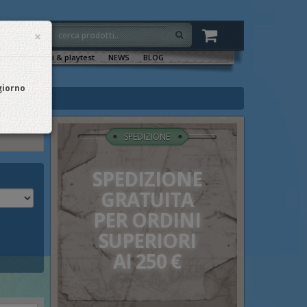
×
VENTI
Sala tornei & playtest
NEWS
BLOG
 giorno
SPEDIZIONE
SPEDIZIONE
GRATUITA
PER ORDINI
SUPERIORI
AI 250 €