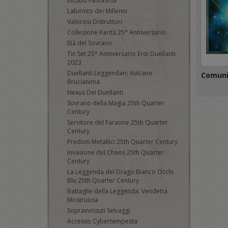
Incubo Fantasma
Labirinto dei Millenni
Valorosi Distruttori
Collezione Rarità 25° Anniversario
Età del Sovrano
Tin Set 25° Anniversario Eroi Duellanti
2023
Duellanti Leggendari: Vulcano
Comun
Brucianima
Nexus Dei Duellanti
Sovrano della Magia 25th Quarter
Century
Servitore del Faraone 25th Quarter
Century
Predoni Metallici 25th Quarter Century
Invasione del Chaos 25th Quarter
Century
La Leggenda del Drago Bianco Occhi
Blu 25th Quarter Century
Battaglie della Leggenda: Vendetta
Mostruosa
Sopravvissuti Selvaggi
Accesso Cybertempesta