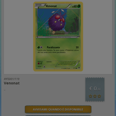
XYFS001/119
Venonat
€ 0
..
,20
AVVISAMI QUANDO È DISPONIBILE