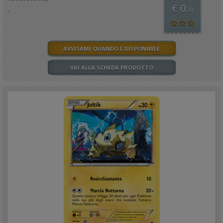
€ 0
..
,20
AVVISAMI QUANDO È DISPONIBILE
VAI ALLA SCHEDA PRODOTTO