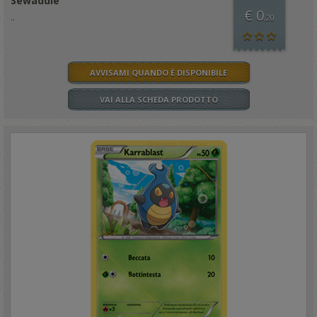
Sewaddle
€ 0
..
,20
AVVISAMI QUANDO È DISPONIBILE
VAI ALLA SCHEDA PRODOTTO