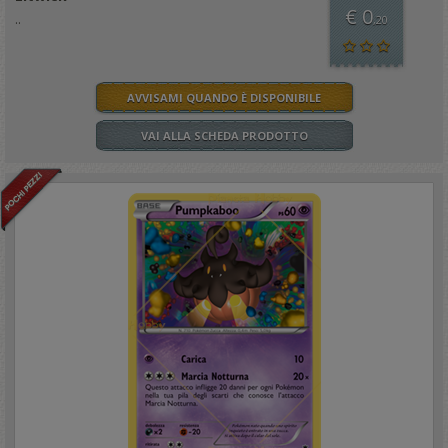
€ 0
..
,20
AVVISAMI QUANDO È DISPONIBILE
VAI ALLA SCHEDA PRODOTTO