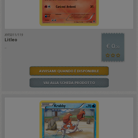
XYFS011/119
Litleo
€ 0
..
,20
AVVISAMI QUANDO È DISPONIBILE
VAI ALLA SCHEDA PRODOTTO