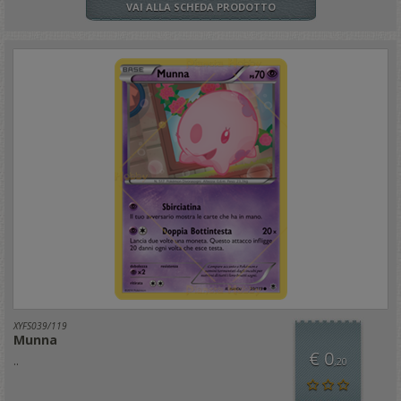
VAI ALLA SCHEDA PRODOTTO
XYFS039/119
Munna
€ 0
..
,20