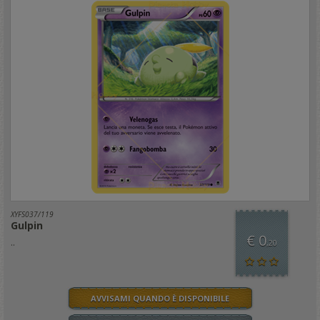
XYFS037/119
Gulpin
€ 0
..
,20
AVVISAMI QUANDO È DISPONIBILE