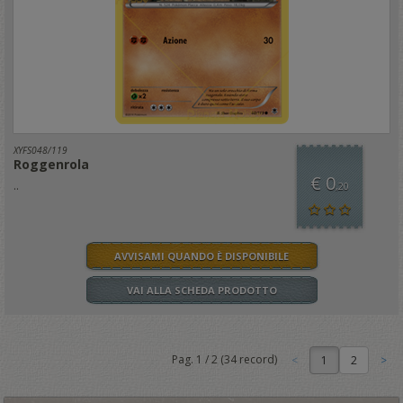
XYFS048/119
Roggenrola
€ 0
..
,20
AVVISAMI QUANDO È DISPONIBILE
VAI ALLA SCHEDA PRODOTTO
Pag.
1
/
2
(
34
record)
1