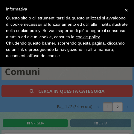
SCEGLI
×
Informativa
CATEGORIA
×
Questo sito o gli strumenti terzi da questo utilizzati si avvalgono
HOME
Pokemon
Carte Singole Italiano
XY Forze Spettrali
di cookie necessari al funzionamento ed utili alle finalità illustrate
Ciao a tutti, il negozio sarà chiuso dal 9/08 al 24/08
Comuni
nella cookie policy. Se vuoi saperne di più o negare il consenso
compreso.
a tutti o ad alcuni cookie, consulta la
cookie policy
.
Tutti gli ordini effettuati dopo le 15:00 del 07/08 verranno
Ultra Rare - Full Art
Rare EX
Rare Olografiche
Rare Reverse
spediti a partire dal giorno 25/08.
Chiudendo questo banner, scorrendo questa pagina, cliccando
Rare
Non Comuni Reverse
Non Comuni
su un link o proseguendo la navigazione in altra maniera,
Buone vacanze a tutti dallo staff di Pianeta Hobby
acconsenti all’uso dei cookie.
Comuni Reverse
Comuni
Comuni
CERCA IN QUESTA CATEGORIA
Pag.
1
/
2
(
34
record)
1
GRIGLIA
LISTA