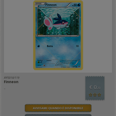
XYFS018/119
Finneon
€ 0
..
,20
AVVISAMI QUANDO È DISPONIBILE