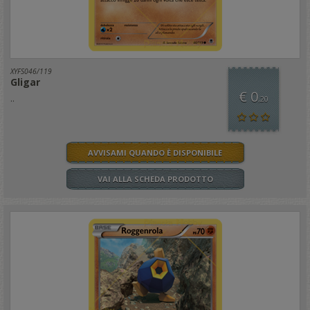
XYFS046/119
Gligar
€ 0
..
,20
AVVISAMI QUANDO È DISPONIBILE
VAI ALLA SCHEDA PRODOTTO