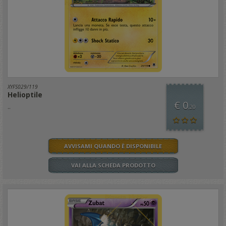
XYFS029/119
Helioptile
€ 0
..
,20
AVVISAMI QUANDO È DISPONIBILE
VAI ALLA SCHEDA PRODOTTO