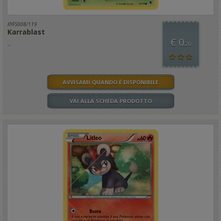
XYFS008/119
Karrablast
€ 0
..
,20
AVVISAMI QUANDO È DISPONIBILE
VAI ALLA SCHEDA PRODOTTO