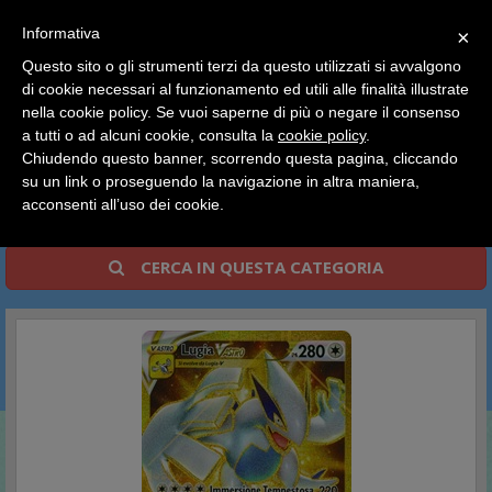
SCEGLI
×
Informativa
CATEGORIA
×
Questo sito o gli strumenti terzi da questo utilizzati si avvalgono
HOME
Pokemon
Carte Singole Italiano
di cookie necessari al funzionamento ed utili alle finalità illustrate
Ciao a tutti, il negozio sarà chiuso dal 9/08 al 24/08
Spada e Scudo - Tempesta Argentata
nella cookie policy. Se vuoi saperne di più o negare il consenso
compreso.
a tutti o ad alcuni cookie, consulta la
cookie policy
.
Tutti gli ordini effettuati dopo le 15:00 del 07/08 verranno
Spada e Scudo - Tempesta
spediti a partire dal giorno 25/08.
Chiudendo questo banner, scorrendo questa pagina, cliccando
su un link o proseguendo la navigazione in altra maniera,
Argentata
Buone vacanze a tutti dallo staff di Pianeta Hobby
acconsenti all’uso dei cookie.
CERCA IN QUESTA CATEGORIA