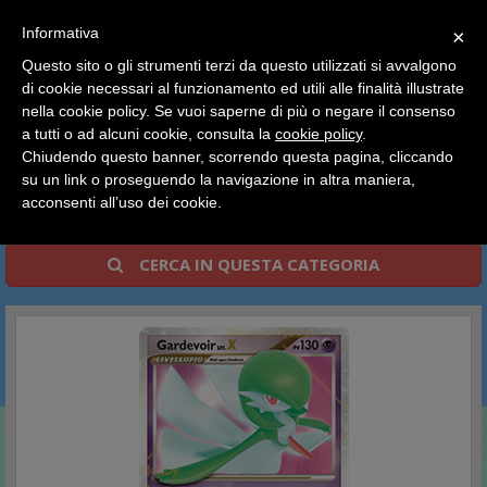
SCEGLI
×
Informativa
CATEGORIA
×
Questo sito o gli strumenti terzi da questo utilizzati si avvalgono
HOME
Pokemon
Carte Singole Italiano
di cookie necessari al funzionamento ed utili alle finalità illustrate
Ciao a tutti, il negozio sarà chiuso dal 9/08 al 24/08
Diamante & Perla Prodigi Segreti
nella cookie policy. Se vuoi saperne di più o negare il consenso
compreso.
a tutti o ad alcuni cookie, consulta la
cookie policy
.
Tutti gli ordini effettuati dopo le 15:00 del 07/08 verranno
Diamante & Perla Prodigi
spediti a partire dal giorno 25/08.
Chiudendo questo banner, scorrendo questa pagina, cliccando
su un link o proseguendo la navigazione in altra maniera,
Segreti
Buone vacanze a tutti dallo staff di Pianeta Hobby
acconsenti all’uso dei cookie.
CERCA IN QUESTA CATEGORIA