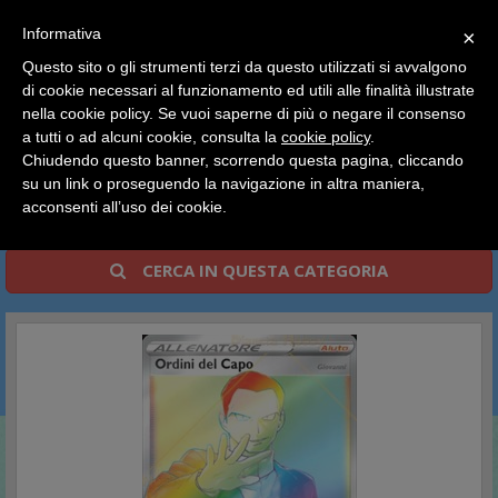
SCEGLI
×
Informativa
CATEGORIA
×
Questo sito o gli strumenti terzi da questo utilizzati si avvalgono
HOME
Pokemon
Carte Singole Italiano
di cookie necessari al funzionamento ed utili alle finalità illustrate
Ciao a tutti, il negozio sarà chiuso dal 9/08 al 24/08
Spada e Scudo - Fragore Ribelle
nella cookie policy. Se vuoi saperne di più o negare il consenso
compreso.
a tutti o ad alcuni cookie, consulta la
cookie policy
.
Tutti gli ordini effettuati dopo le 15:00 del 07/08 verranno
Spada e Scudo - Fragore
spediti a partire dal giorno 25/08.
Chiudendo questo banner, scorrendo questa pagina, cliccando
su un link o proseguendo la navigazione in altra maniera,
Ribelle
Buone vacanze a tutti dallo staff di Pianeta Hobby
acconsenti all’uso dei cookie.
CERCA IN QUESTA CATEGORIA