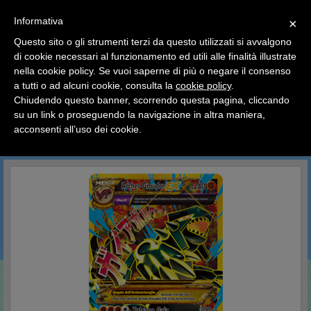
SCEGLI
×
Informativa
CATEGORIA
×
Questo sito o gli strumenti terzi da questo utilizzati si avvalgono
HOME
Pokemon
Carte Singole Italiano
XY Antiche Origini
di cookie necessari al funzionamento ed utili alle finalità illustrate
Ciao a tutti, il negozio sarà chiuso dal 9/08 al 24/08
nella cookie policy. Se vuoi saperne di più o negare il consenso
compreso.
XY Antiche Origini
a tutti o ad alcuni cookie, consulta la
cookie policy
.
Tutti gli ordini effettuati dopo le 15:00 del 07/08 verranno
spediti a partire dal giorno 25/08.
Chiudendo questo banner, scorrendo questa pagina, cliccando
su un link o proseguendo la navigazione in altra maniera,
Buone vacanze a tutti dallo staff di Pianeta Hobby
acconsenti all’uso dei cookie.
CERCA IN QUESTA CATEGORIA