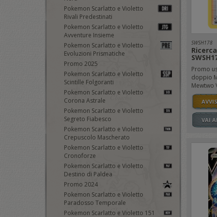
Pokemon Scarlatto e Violetto
Rivali Predestinati
Pokemon Scarlatto e Violetto
Avventure Insieme
SWSH178
Pokemon Scarlatto e Violetto
Ricerc
Evoluzioni Prismatiche
SWSH1
Promo 2025
Promo usc
Pokemon Scarlatto e Violetto
doppio M
Scintille Folgoranti
Mewtwo V
Pokemon Scarlatto e Violetto
Corona Astrale
AVVI
Pokemon Scarlatto e Violetto
Segreto Fiabesco
VAI 
Pokemon Scarlatto e Violetto
Crepuscolo Mascherato
Pokemon Scarlatto e Violetto
Cronoforze
Pokemon Scarlatto e Violetto
Destino di Paldea
Promo 2024
Pokemon Scarlatto e Violetto
Paradosso Temporale
Pokemon Scarlatto e Violetto 151