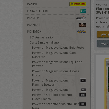
PANINI
SWSH180
Flareon
DAKA CULTURE
SWSH1
PLASTOY
Promo usc
collezio
PLAYMAT
uscita nel
POKEMON
AVVI
30° Anniversario
Carte Singole Italiano
VAI 
Pokemon Megaevoluzione Buio Pesto
Pokemon Megaevoluzione Caos
Nascente
Pokemon Megaevoluzione Equilibrio
Perfetto
Pokemon Megaevoluzione Ascesa
Eroica
Pokemon Megaevoluzione
Fiamme Spettrali
Pokemon Megaevoluzione
Pokemon Scarlatto e Violetto
Fuoco Bianco
Pokemon Scarlatto e Violetto Luce
Nera