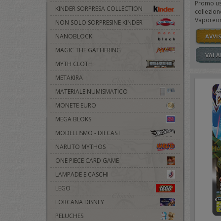
Promo usc
KINDER SORPRESA COLLECTION
collezio
Vaporeon 
NON SOLO SORPRESINE KINDER
NANOBLOCK
AVVI
MAGIC THE GATHERING
VAI 
MYTH CLOTH
METAKIRA
MATERIALE NUMISMATICO
MONETE EURO
MEGA BLOKS
MODELLISMO - DIECAST
NARUTO MYTHOS
ONE PIECE CARD GAME
LAMPADE E CASCHI
LEGO
LORCANA DISNEY
PELUCHES