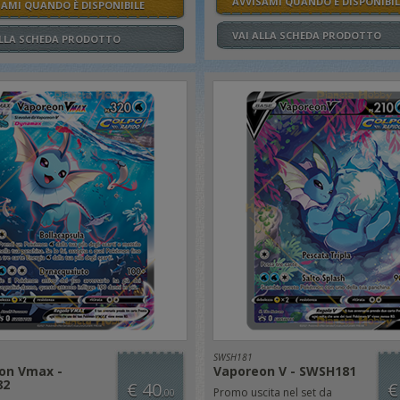
AVVISAMI QUANDO È DISPONIBIL
SAMI QUANDO È DISPONIBILE
VAI ALLA SCHEDA PRODOTTO
ALLA SCHEDA PRODOTTO
SWSH181
on Vmax -
Vaporeon V - SWSH181
82
€ 40
€
Promo uscita nel set da
,00