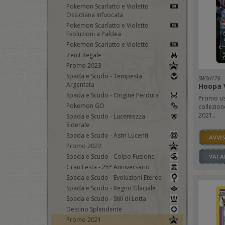
Pokemon Scarlatto e Violetto
Ossidiana Infuocata
Pokemon Scarlatto e Violetto
Evoluzioni a Paldea
Pokemon Scarlatto e Violetto
Zenit Regale
Promo 2023
Spada e Scudo - Tempesta
SWSH176
Argentata
Hoopa 
Spada e Scudo - Origine Perduta
Promo usc
Pokemon GO
collezion
2021..
Spada e Scudo - Lucentezza
Siderale
Spada e Scudo - Astri Lucenti
AVVI
Promo 2022
Spada e Scudo - Colpo Fusione
VAI 
Gran Festa - 25° Anniversario
Spada e Scudo - Evoluzioni Eteree
Spada e Scudo - Regno Glaciale
Spada e Scudo - Stili di Lotta
Destino Splendente
Promo 2021