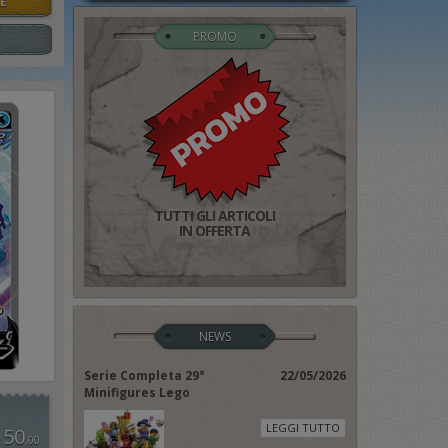
E
PROMO
TUTTI GLI ARTICOLI
IN OFFERTA
NEWS
Serie Completa 29°
22/05/2026
Minifigures Lego
LEGGI TUTTO
 50
,00