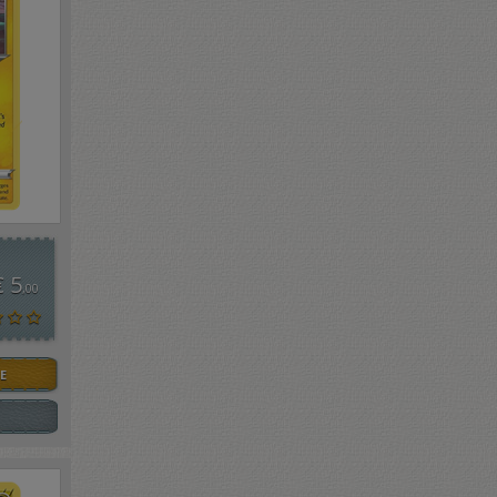
€ 5
,00
E