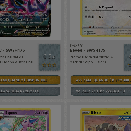
SWSH175
V - SWSH176
Eevee - SWSH175
€ 5
ita nel set da
Promo uscita dai blister 3-
,00
e Hoopa V uscita nel
pack di Colpo Fusione..
SAMI QUANDO È DISPONIBILE
AVVISAMI QUANDO È DISPONIBIL
ALLA SCHEDA PRODOTTO
VAI ALLA SCHEDA PRODOTTO