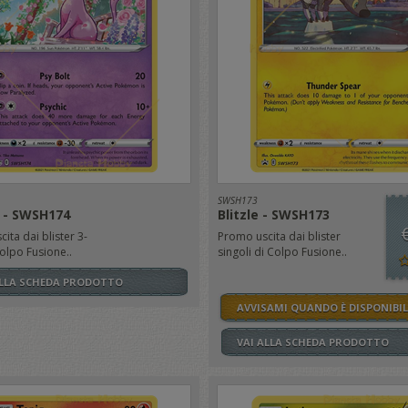
SWSH173
 - SWSH174
Blitzle - SWSH173
ita dai blister 3-
Promo uscita dai blister
olpo Fusione..
singoli di Colpo Fusione..
ALLA SCHEDA PRODOTTO
AVVISAMI QUANDO È DISPONIBIL
VAI ALLA SCHEDA PRODOTTO