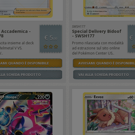
SWSH177
a Accademica -
Special Delivery Bidoof
78
- SWSH177
€ 5
€
,00
ita insieme al deck
Promo rilasciata con modalità
elmetal V VS.
ad estrazione sul sito online
..
del Pokémon Center US..
SAMI QUANDO È DISPONIBILE
AVVISAMI QUANDO È DISPONIBIL
ALLA SCHEDA PRODOTTO
VAI ALLA SCHEDA PRODOTTO