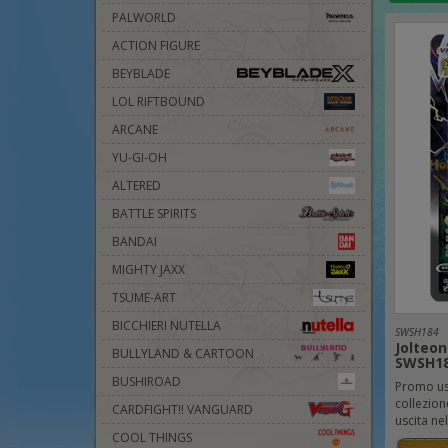
PALWORLD
ACTION FIGURE
BEYBLADE
LOL RIFTBOUND
ARCANE
YU-GI-OH
ALTERED
BATTLE SPIRITS
BANDAI
MIGHTY JAXX
TSUME-ART
BICCHIERI NUTELLA
SWSH184
Jolteon
BULLYLAND & CARTOON
SWSH1
BUSHIROAD
Promo usc
collezion
CARDFIGHT!! VANGUARD
uscita nel
COOL THINGS