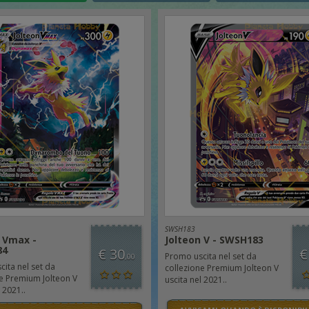
SWSH183
 Vmax -
Jolteon V - SWSH183
84
€ 30
€
Promo uscita nel set da
,00
ita nel set da
collezione Premium Jolteon V
e Premium Jolteon V
uscita nel 2021..
 2021..