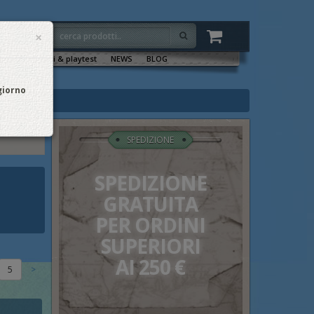
×
VENTI
Sala tornei & playtest
NEWS
BLOG
 giorno
SPEDIZIONE
SPEDIZIONE
GRATUITA
PER ORDINI
SUPERIORI
AI 250 €