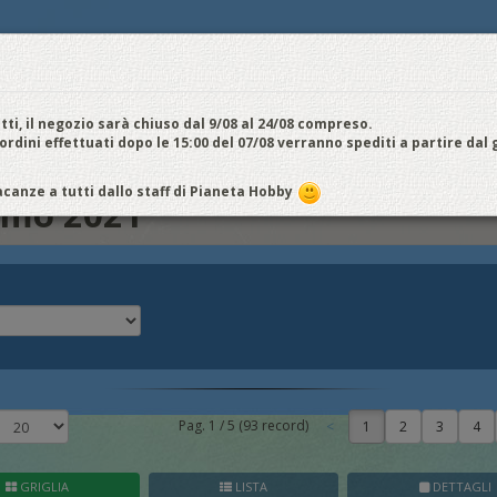
E
NOI VENDIAMO
CONTATTI E ORARI
SPEDIZIONI E COSTI
FIERE
E
cquistiamo
Chi Siamo
Vantaggi
Attività
Aiuto
Metodi di pagamento
EDI / REGISTRATI
tti, il negozio sarà chiuso dal 9/08 al 24/08 compreso.
 ordini effettuati dopo le 15:00 del 07/08 verranno spediti a partire dal
2021
canze a tutti dallo staff di Pianeta Hobby
omo 2021
Pag.
1
/
5
(
93
record)
1
GRIGLIA
LISTA
DETTAGLI