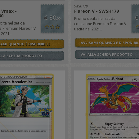
SWSH179
 Vmax -
Flareon V - SWSH179
80
€ 30
€
Promo uscita nel set da
,00
ita nel set da
collezione Premium Flareon V
ne Premium Flareon V
uscita nel 2021..
 2021..
AVVISAMI QUANDO È DISPONIBIL
SAMI QUANDO È DISPONIBILE
VAI ALLA SCHEDA PRODOTTO
ALLA SCHEDA PRODOTTO