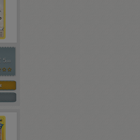
€ 5
,00
E