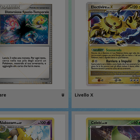
are
Livello X