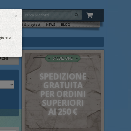
×
VENTI
Sala tornei & playtest
NEWS
BLOG
 giorno
si
SPEDIZIONE
SPEDIZIONE
GRATUITA
PER ORDINI
SUPERIORI
AI 250 €