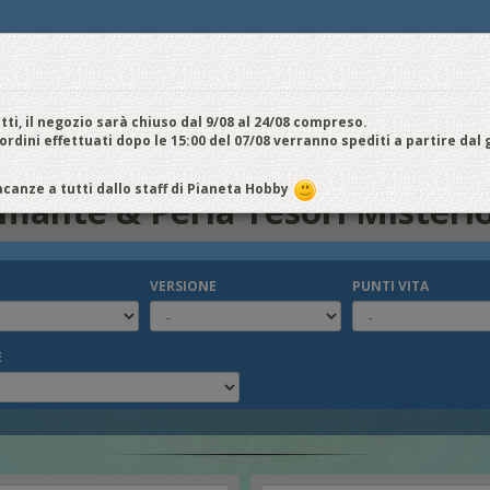
E
NOI VENDIAMO
CONTATTI E ORARI
SPEDIZIONI E COSTI
FIERE
E
cquistiamo
Chi Siamo
Vantaggi
Attività
Aiuto
Metodi di pagamento
EDI / REGISTRATI
tti, il negozio sarà chiuso dal 9/08 al 24/08 compreso.
 ordini effettuati dopo le 15:00 del 07/08 verranno spediti a partire dal
e & Perla Tesori Misteriosi
canze a tutti dallo staff di Pianeta Hobby
mante & Perla Tesori Misterio
VERSIONE
PUNTI VITA
E