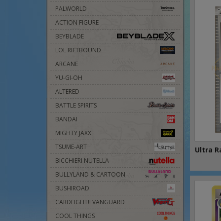
PALWORLD
ACTION FIGURE
BEYBLADE
LOL RIFTBOUND
ARCANE
YU-GI-OH
ALTERED
BATTLE SPIRITS
BANDAI
MIGHTY JAXX
TSUME-ART
Ultra R
BICCHIERI NUTELLA
BULLYLAND & CARTOON
BUSHIROAD
CARDFIGHT!! VANGUARD
COOL THINGS