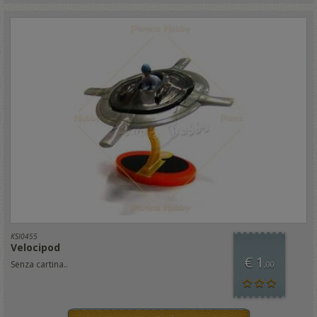
KSI0455
Velocipod
€ 1
Senza cartina..
,00