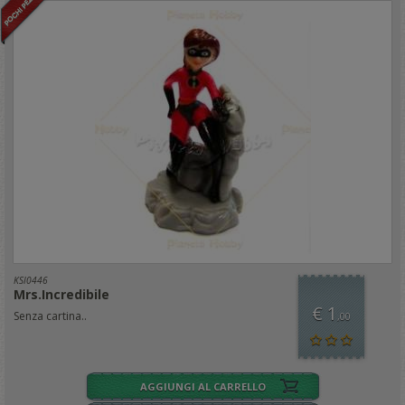
KSI0446
Mrs.Incredibile
€ 1
Senza cartina..
,00
AGGIUNGI AL CARRELLO