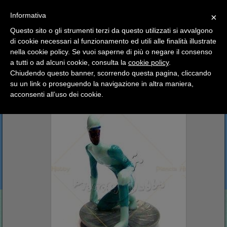
SCEGLI
×
Informativa
CATEGORIA
×
Questo sito o gli strumenti terzi da questo utilizzati si avvalgono
HOME
Kinder Sorpresa Collection
Kinder Italia
di cookie necessari al funzionamento ed utili alle finalità illustrate
Ciao a tutti, il negozio sarà chiuso dal 9/08 al 24/08
Gli Incredibili
Siberius
nella cookie policy. Se vuoi saperne di più o negare il consenso
compreso.
a tutti o ad alcuni cookie, consulta la
cookie policy
.
Tutti gli ordini effettuati dopo le 15:00 del 07/08 verranno
Siberius
spediti a partire dal giorno 25/08.
Chiudendo questo banner, scorrendo questa pagina, cliccando
su un link o proseguendo la navigazione in altra maniera,
Buone vacanze a tutti dallo staff di Pianeta Hobby
acconsenti all’uso dei cookie.