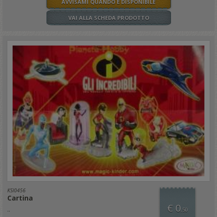
AVVISAMI QUANDO È DISPONIBILE
VAI ALLA SCHEDA PRODOTTO
KSI0456
Cartina
€ 0
..
,50