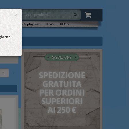
×
VENTI
Sala tornei & playtest
NEWS
BLOG
 giorno
SPEDIZIONE
SPEDIZIONE
1
GRATUITA
PER ORDINI
SUPERIORI
AI 250 €