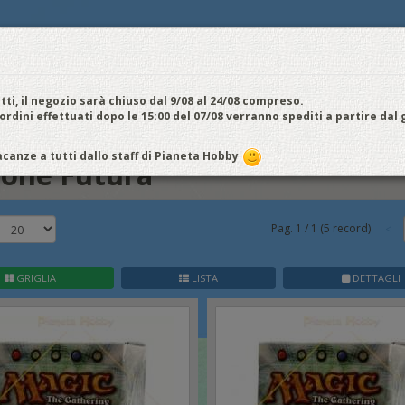
E
NOI VENDIAMO
CONTATTI E ORARI
SPEDIZIONI E COSTI
FIERE
E
cquistiamo
Chi Siamo
Vantaggi
Attività
Aiuto
Metodi di pagamento
EDI / REGISTRATI
tti, il negozio sarà chiuso dal 9/08 al 24/08 compreso.
 ordini effettuati dopo le 15:00 del 07/08 verranno spediti a partire dal
isione Futura
canze a tutti dallo staff di Pianeta Hobby
ione Futura
Pag.
1
/
1
(
5
record)
GRIGLIA
LISTA
DETTAGLI