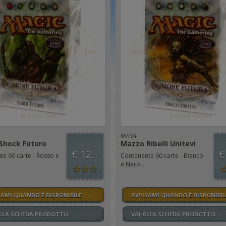
MVF04
Shock Futuro
Mazzo Ribelli Unitevi
€ 12
€
e 60 carte - Rosso e
Contenente 60 carte - Bianco
,00
e Nero..
SAMI QUANDO È DISPONIBILE
AVVISAMI QUANDO È DISPONIBIL
ALLA SCHEDA PRODOTTO
VAI ALLA SCHEDA PRODOTTO