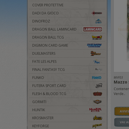
COVER PROTETTIVE
DADI DA GIOCO
DINOFROZ
DRAGON BALL LAMINCARD
DRAGON BALL TCG
DIGIMON CARD GAME
DUELMASTERS
FATE LES ALPES
FINAL FANTASY TCG
FUNKO
MVF03
Mazzo 
FUTERA SPORT CARD
Contenent
FLESH & BLOOD TCG
Verde..
GORMITI
HUNTIK
AVVI
KROSMASTER
VAI 
KEYFORGE