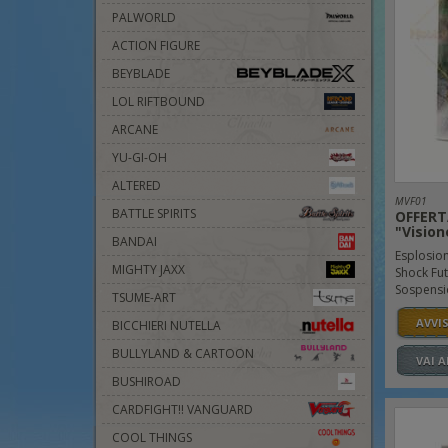
PALWORLD
ACTION FIGURE
BEYBLADE
LOL RIFTBOUND
ARCANE
YU-GI-OH
ALTERED
MVF01
BATTLE SPIRITS
OFFERTA
"Vision
BANDAI
Esplosion
MIGHTY JAXX
Shock Futu
Sospensio
TSUME-ART
AVVI
BICCHIERI NUTELLA
BULLYLAND & CARTOON
VAI 
BUSHIROAD
CARDFIGHT!! VANGUARD
COOL THINGS