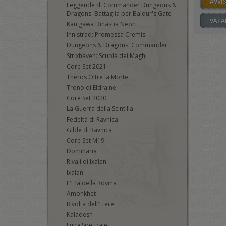
AVVI
Leggende di Commander Dungeons &
Dragons: Battaglia per Baldur's Gate
VAI 
Kanigawa Dinastia Neon
Innistrad: Promessa Cremisi
Dungeons & Dragons: Commander
Strixhaven: Scuola dei Maghi
Core Set 2021
Theros Oltre la Morte
Trono di Eldraine
Core Set 2020
La Guerra della Scintilla
Fedeltà di Ravnica
Gilde di Ravnica
Core Set M19
Dominaria
Rivali di Ixalan
Ixalan
L'Era della Rovina
Amonkhet
Rivolta dell'Etere
Kaladesh
Luna Spettrale