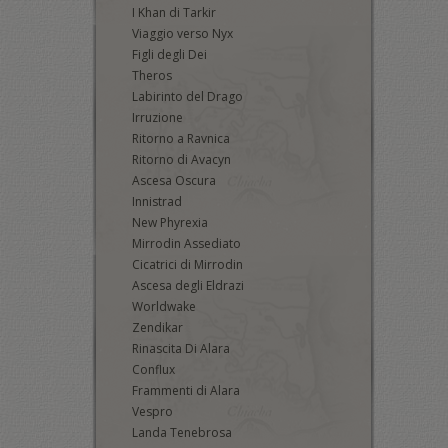
I Khan di Tarkir
Viaggio verso Nyx
Figli degli Dei
Theros
Labirinto del Drago
Irruzione
Ritorno a Ravnica
Ritorno di Avacyn
Ascesa Oscura
Innistrad
New Phyrexia
Mirrodin Assediato
Cicatrici di Mirrodin
Ascesa degli Eldrazi
Worldwake
Zendikar
Rinascita Di Alara
Conflux
Frammenti di Alara
Vespro
Landa Tenebrosa