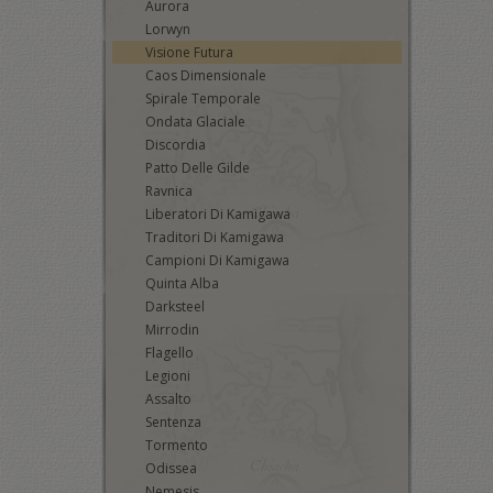
Aurora
Lorwyn
Visione Futura
Caos Dimensionale
Spirale Temporale
Ondata Glaciale
Discordia
Patto Delle Gilde
Ravnica
Liberatori Di Kamigawa
Traditori Di Kamigawa
Campioni Di Kamigawa
Quinta Alba
Darksteel
Mirrodin
Flagello
Legioni
Assalto
Sentenza
Tormento
Odissea
Nemesis