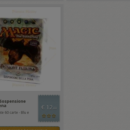
Sospensione
ena
€ 12
,00
e 60 carte - Blu e