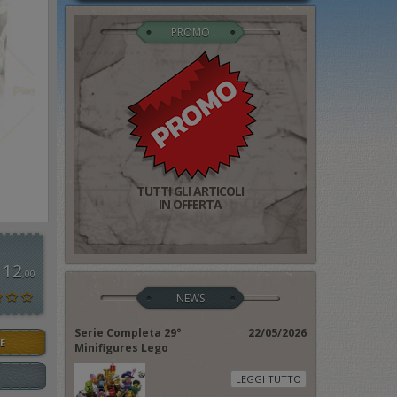
PROMO
TUTTI GLI ARTICOLI
IN OFFERTA
 12
,00
NEWS
Serie Completa 29°
22/05/2026
E
Minifigures Lego
LEGGI TUTTO