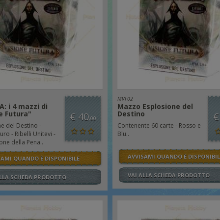
MVF02
: i 4 mazzi di
Mazzo Esplosione del
e Futura"
Destino
€ 40
€
,00
e del Destino -
Contenente 60 carte - Rosso e
ro - Ribelli Unitevi -
Blu..
ne della Pena..
AVVISAMI QUANDO È DISPONIBIL
SAMI QUANDO È DISPONIBILE
VAI ALLA SCHEDA PRODOTTO
ALLA SCHEDA PRODOTTO