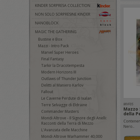
KINDER SORPRESA COLLECTION
NON SOLO SORPRESINE KINDER
NANOBLOCK
MAGIC THE GATHERING
Bustine e Box
Mazzi - Intro Pack
Marvel Super Heroes
Final Fantasy
Tarkir la Dracotempesta
Modern Horizons III
Outlaws of Thunder Junction
Delitti al Maniero Karlov
Fallout
Le Caverne Perdute di Ixalan
MVF05
Terre Selvagge di Eldraine
Mazzo 
Commander Masters
della P
Mondi Altrove - Il Signore degli Anelli:
Contenent
Racconti della Terra di Mezzo
Nero..
L'Avanzata delle Macchine
Mondi Altrove Warhammer 40,000