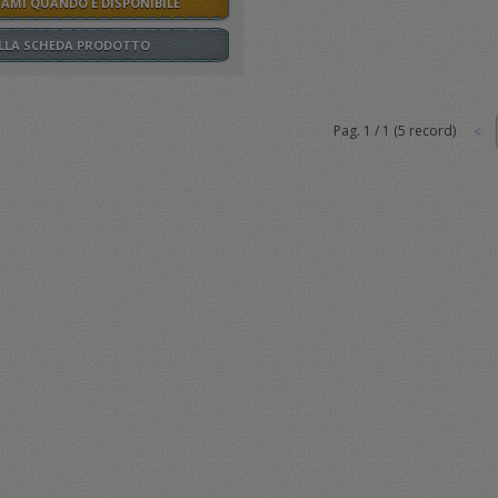
SAMI QUANDO È DISPONIBILE
ALLA SCHEDA PRODOTTO
Pag.
1
/
1
(
5
record)