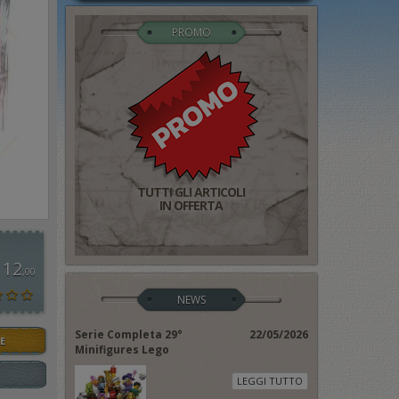
PROMO
TUTTI GLI ARTICOLI
IN OFFERTA
 12
,00
NEWS
Serie Completa 29°
22/05/2026
E
Minifigures Lego
LEGGI TUTTO