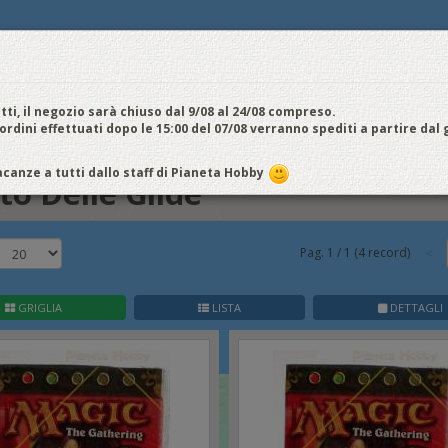
E
NOI VENDIAMO
CONTATTI E ORARI
SPEDIZIONI E COSTI
FIERE
E
cquistiamo
Chi Siamo
Vantaggi
Attività
Aiuto
Metodi di pagamento
EDI / REGISTRATI
tti, il negozio sarà chiuso dal 9/08 al 24/08 compreso.
 ordini effettuati dopo le 15:00 del 07/08 verranno spediti a partire dal
atto Delle Gilde
canze a tutti dallo staff di Pianeta Hobby
to Delle Gilde
Pag.
1
/
1
(
4
record)
GRIGLIA
LISTA
DETTAGLI