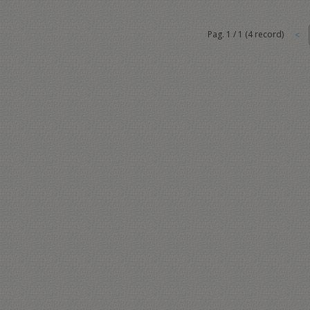
Pag.
1
/
1
(
4
record)