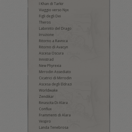
I Khan di Tarkir
Viaggio verso Nyx
Figli degli Dei
Theros
Labirinto del Drago
Irruzione
Ritorno a Ravnica
Ritorno di Avacyn
Ascesa Oscura
Innistrad
New Phyrexia
Mirrodin Assediato
Cicatrici di Mirrodin
Ascesa degli Eldrazi
Worldwake
Zendikar
Rinascita Di Alara
Conflux
Frammenti di Alara
Vespro
Landa Tenebrosa