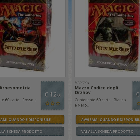
MPDG004
Arnesometria
Mazzo Codice degli
Orzhov
€ 12
€
,00
e 60 carte - Rosso e
Contenente 60 carte - Bianco
e Nero..
SAMI QUANDO È DISPONIBILE
AVVISAMI QUANDO È DISPONIBIL
ALLA SCHEDA PRODOTTO
VAI ALLA SCHEDA PRODOTTO