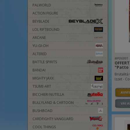
PALWORLD
ACTION FIGURE
BEYBLADE
LOL RIFTBOUND
ARCANE
YU-GI-OH
ALTERED
MPDG001
BATTLE SPIRITS
OFFERTA
"Patto 
BANDAI
Brutalità
MIGHTY JAXX
Izzet - C
TSUME-ART
AVVI
BICCHIERI NUTELLA
BULLYLAND & CARTOON
VAI 
BUSHIROAD
CARDFIGHT!! VANGUARD
COOL THINGS