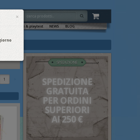
×
VENTI
Sala tornei & playtest
NEWS
BLOG
 giorno
SPEDIZIONE
SPEDIZIONE
1
GRATUITA
PER ORDINI
SUPERIORI
AI 250 €