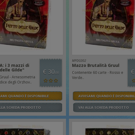
MPDG002
: i 3 mazzi di
Mazzo Brutalità Gruul
delle Gilde"
€ 30
€
Contenente 60 carte - Rosso e
,00
 Gruul - Arnesometria
Verde..
odice degli Orzhov..
SAMI QUANDO È DISPONIBILE
AVVISAMI QUANDO È DISPONIBIL
ALLA SCHEDA PRODOTTO
VAI ALLA SCHEDA PRODOTTO