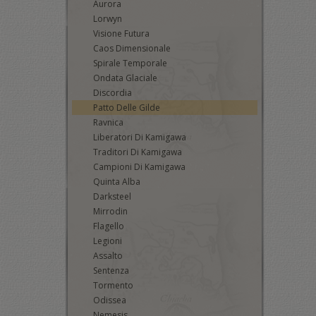
Aurora
Lorwyn
Visione Futura
Caos Dimensionale
Spirale Temporale
Ondata Glaciale
Discordia
Patto Delle Gilde
Ravnica
Liberatori Di Kamigawa
Traditori Di Kamigawa
Campioni Di Kamigawa
Quinta Alba
Darksteel
Mirrodin
Flagello
Legioni
Assalto
Sentenza
Tormento
Odissea
Nemesis