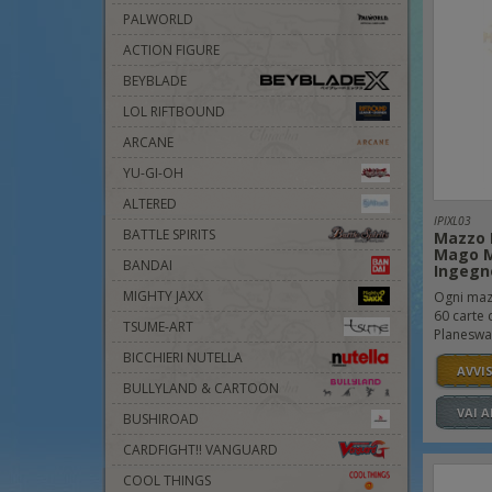
PALWORLD
ACTION FIGURE
BEYBLADE
LOL RIFTBOUND
ARCANE
YU-GI-OH
ALTERED
IPIXL03
BATTLE SPIRITS
Mazzo 
Mago M
BANDAI
Ingegn
MIGHTY JAXX
Ogni maz
60 carte 
TSUME-ART
Planeswalk
BICCHIERI NUTELLA
AVVI
BULLYLAND & CARTOON
VAI 
BUSHIROAD
CARDFIGHT!! VANGUARD
COOL THINGS