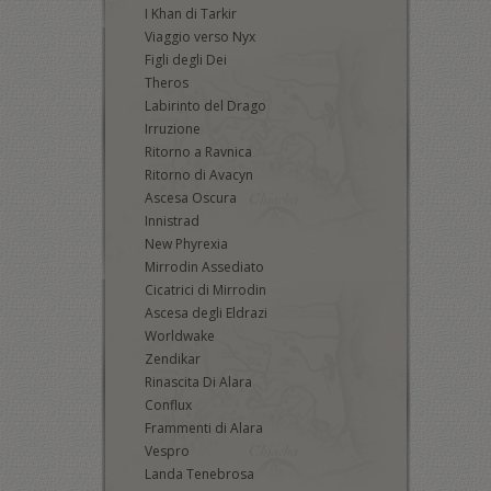
I Khan di Tarkir
Viaggio verso Nyx
Figli degli Dei
Theros
Labirinto del Drago
Irruzione
Ritorno a Ravnica
Ritorno di Avacyn
Ascesa Oscura
Innistrad
New Phyrexia
Mirrodin Assediato
Cicatrici di Mirrodin
Ascesa degli Eldrazi
Worldwake
Zendikar
Rinascita Di Alara
Conflux
Frammenti di Alara
Vespro
Landa Tenebrosa