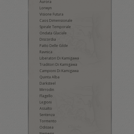
Aurora
Lorwyn
Visione Futura
Caos Dimensionale
Spirale Temporale
Ondata Glaciale
Discordia
Patto Delle Gilde
Ravnica
Liberatori Di Kamigawa
Traditori Di Kamigawa
Campioni Di Kamigawa
Quinta Alba
Darksteel
Mirrodin
Flagello
Legioni
Assalto
Sentenza
Tormento
Odissea
Nemesis