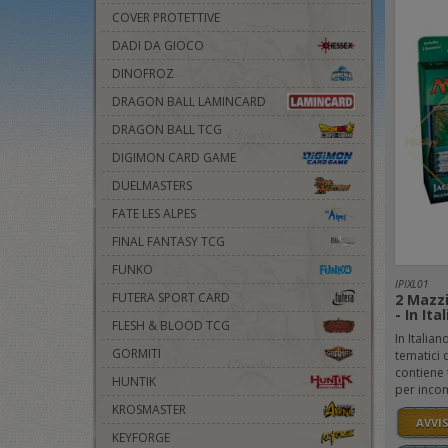
COVER PROTETTIVE
DADI DA GIOCO
DINOFROZ
DRAGON BALL LAMINCARD
DRAGON BALL TCG
DIGIMON CARD GAME
DUELMASTERS
FATE LES ALPES
FINAL FANTASY TCG
FUNKO
IPIXL01
FUTERA SPORT CARD
2 Mazzi
- In Ita
FLESH & BLOOD TCG
In Italian
GORMITI
tematici 
contiene 
HUNTIK
per incom
KROSMASTER
AVVI
KEYFORGE