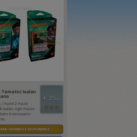
 Tematici Ixalan
liano
€ 25
,00
o, I nuovi 2 mazzi
di Ixalan, ogni mazzo
tutto il necessario
in..
SAMI QUANDO È DISPONIBILE