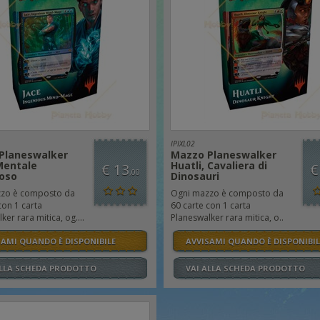
IPIXL02
Planeswalker
Mazzo Planeswalker
entale
Huatli, Cavaliera di
€ 13
€
,00
oso
Dinosauri
zo è composto da
Ogni mazzo è composto da
con 1 carta
60 carte con 1 carta
er rara mitica, og....
Planeswalker rara mitica, o..
SAMI QUANDO È DISPONIBILE
AVVISAMI QUANDO È DISPONIBIL
ALLA SCHEDA PRODOTTO
VAI ALLA SCHEDA PRODOTTO