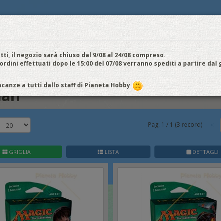
E
NOI VENDIAMO
CONTATTI E ORARI
SPEDIZIONI E COSTI
FIERE
E
cquistiamo
Chi Siamo
Vantaggi
Attività
Aiuto
Metodi di pagamento
EDI / REGISTRATI
tti, il negozio sarà chiuso dal 9/08 al 24/08 compreso.
 ordini effettuati dopo le 15:00 del 07/08 verranno spediti a partire dal
xalan
canze a tutti dallo staff di Pianeta Hobby
lan
Pag.
1
/
1
(
3
record)
GRIGLIA
LISTA
DETTAGLI