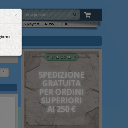
×
VENTI
Sala tornei & playtest
NEWS
BLOG
 giorno
SPEDIZIONE
SPEDIZIONE
1
GRATUITA
PER ORDINI
SUPERIORI
AI 250 €