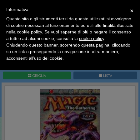
SCEGLI
×
Informativa
CATEGORIA
×
Questo sito o gli strumenti terzi da questo utilizzati si avvalgono
HOME
Magic The Gathering
Mazzi - Intro Pack
Mirrodin
di cookie necessari al funzionamento ed utili alle finalità illustrate
Ciao a tutti, il negozio sarà chiuso dal 9/08 al 24/08
nella cookie policy. Se vuoi saperne di più o negare il consenso
compreso.
Mirrodin
a tutti o ad alcuni cookie, consulta la
cookie policy
.
Tutti gli ordini effettuati dopo le 15:00 del 07/08 verranno
spediti a partire dal giorno 25/08.
Chiudendo questo banner, scorrendo questa pagina, cliccando
su un link o proseguendo la navigazione in altra maniera,
Buone vacanze a tutti dallo staff di Pianeta Hobby
acconsenti all’uso dei cookie.
Pag.
1
/
1
(
5
record)
1
GRIGLIA
LISTA