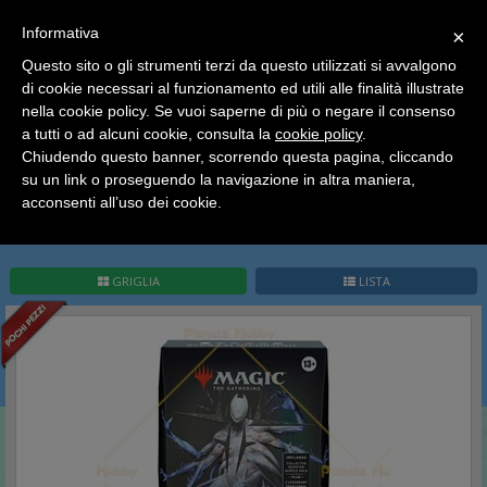
SCEGLI
×
Informativa
CATEGORIA
×
Questo sito o gli strumenti terzi da questo utilizzati si avvalgono
HOME
Magic The Gathering
Mazzi - Intro Pack
di cookie necessari al funzionamento ed utili alle finalità illustrate
Ciao a tutti, il negozio sarà chiuso dal 9/08 al 24/08
Modern Horizons III
nella cookie policy. Se vuoi saperne di più o negare il consenso
compreso.
a tutti o ad alcuni cookie, consulta la
cookie policy
.
Tutti gli ordini effettuati dopo le 15:00 del 07/08 verranno
Modern Horizons III
spediti a partire dal giorno 25/08.
Chiudendo questo banner, scorrendo questa pagina, cliccando
su un link o proseguendo la navigazione in altra maniera,
Buone vacanze a tutti dallo staff di Pianeta Hobby
acconsenti all’uso dei cookie.
Pag.
1
/
1
(
4
record)
1
GRIGLIA
LISTA