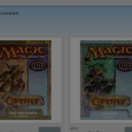
correlati
MO02