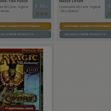
One-Two Punch
Mazzo Liftoff
€ 10
€
e 60 Carte - Inglese
Contenente 60 Carte - Inglese
,00
 Verde..
- Blu e Bianco..
SAMI QUANDO È DISPONIBILE
AVVISAMI QUANDO È DISPONIBIL
ALLA SCHEDA PRODOTTO
VAI ALLA SCHEDA PRODOTTO