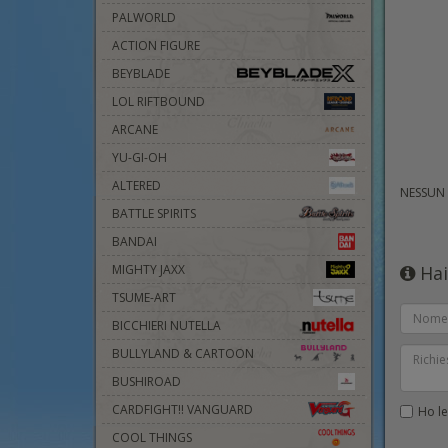
PALWORLD
ACTION FIGURE
BEYBLADE
LOL RIFTBOUND
ARCANE
YU-GI-OH
ALTERED
NESSUN
BATTLE SPIRITS
BANDAI
Hai
MIGHTY JAXX
TSUME-ART
BICCHIERI NUTELLA
BULLYLAND & CARTOON
BUSHIROAD
CARDFIGHT!! VANGUARD
Ho let
COOL THINGS