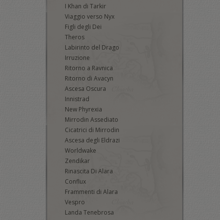
I Khan di Tarkir
Viaggio verso Nyx
Figli degli Dei
Theros
Labirinto del Drago
Irruzione
Ritorno a Ravnica
Ritorno di Avacyn
Ascesa Oscura
Innistrad
New Phyrexia
Mirrodin Assediato
Cicatrici di Mirrodin
Ascesa degli Eldrazi
Worldwake
Zendikar
Rinascita Di Alara
Conflux
Frammenti di Alara
Vespro
Landa Tenebrosa