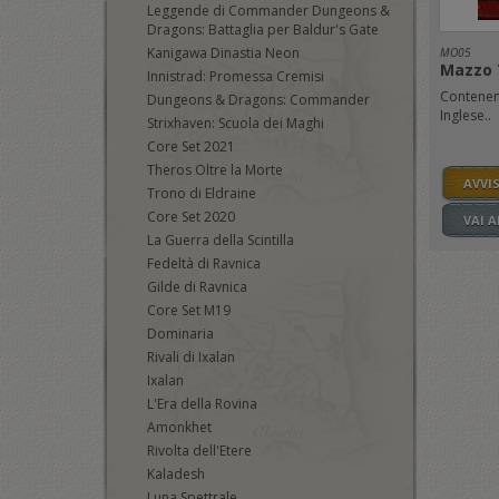
Leggende di Commander Dungeons &
Dragons: Battaglia per Baldur's Gate
Kanigawa Dinastia Neon
MO05
Mazzo 
Innistrad: Promessa Cremisi
Contenent
Dungeons & Dragons: Commander
Inglese..
Strixhaven: Scuola dei Maghi
Core Set 2021
Theros Oltre la Morte
AVVI
Trono di Eldraine
Core Set 2020
VAI 
La Guerra della Scintilla
Fedeltà di Ravnica
Gilde di Ravnica
Core Set M19
Dominaria
Rivali di Ixalan
Ixalan
L'Era della Rovina
Amonkhet
Rivolta dell'Etere
Kaladesh
Luna Spettrale