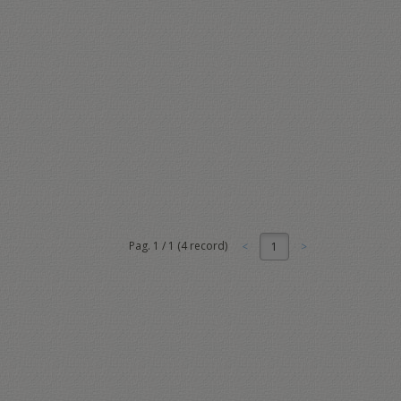
Pag.
1
/
1
(
4
record)
1