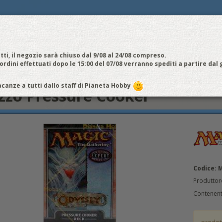
E
NOI VENDIAMO
CONTATTI E ORARI
SPEDIZIONI E COSTI
FIERE
E
cquistiamo
Chi Siamo
Vantaggi
Attività
Aiuto
Metodi di pagamento
EDI / REGISTRATI
tti, il negozio sarà chiuso dal 9/08 al 24/08 compreso.
 ordini effettuati dopo le 15:00 del 07/08 verranno spediti a partire dal
dissea
Mazzo Pressure Cooker
canze a tutti dallo staff di Pianeta Hobby
zo Pressure Cooker
Codice: 
Produttor
Contenente