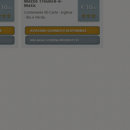
Mazzo Trounce-o-
Matic
 10
€ 10
,00
,00
Contenente 60 Carte - Inglese
- Blu e Verde..
E
AVVISAMI QUANDO È DISPONIBILE
VAI ALLA SCHEDA PRODOTTO