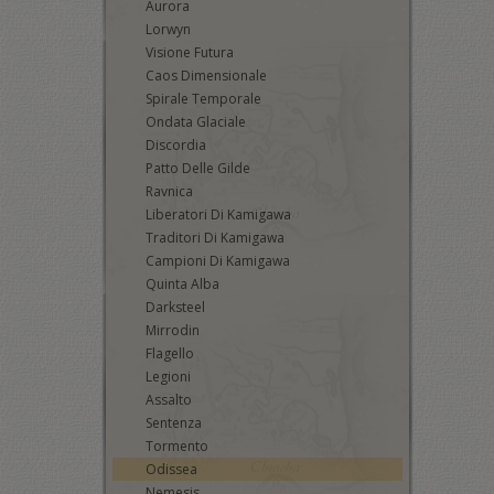
Aurora
Lorwyn
Visione Futura
Caos Dimensionale
Spirale Temporale
Ondata Glaciale
Discordia
Patto Delle Gilde
Ravnica
Liberatori Di Kamigawa
Traditori Di Kamigawa
Campioni Di Kamigawa
Quinta Alba
Darksteel
Mirrodin
Flagello
Legioni
Assalto
Sentenza
Tormento
Odissea
Nemesis