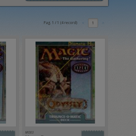
Pag.
1
/
1
(
4
record)
1
MO03