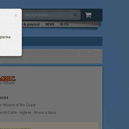
×
VENTI
Sala tornei & playtest
NEWS
BLOG
 giorno
MO04
e: Wizard of the Coast
 60 Carte - Inglese - Rosso e Nero