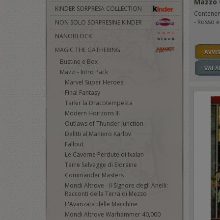
Mazzo 
KINDER SORPRESA COLLECTION
Contenent
- Rosso e
NON SOLO SORPRESINE KINDER
NANOBLOCK
MAGIC THE GATHERING
AVVI
Bustine e Box
VAI 
Mazzi - Intro Pack
Marvel Super Heroes
Final Fantasy
Tarkir la Dracotempesta
Modern Horizons III
Outlaws of Thunder Junction
Delitti al Maniero Karlov
Fallout
Le Caverne Perdute di Ixalan
Terre Selvagge di Eldraine
Commander Masters
Mondi Altrove - Il Signore degli Anelli:
Racconti della Terra di Mezzo
L'Avanzata delle Macchine
Mondi Altrove Warhammer 40,000