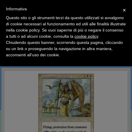
SCEGLI
×
Informativa
CATEGORIA
×
Questo sito o gli strumenti terzi da questo utilizzati si avvalgono
HOME
Magic The Gathering
Carte Singole
Sentenza
di cookie necessari al funzionamento ed utili alle finalità illustrate
Ciao a tutti, il negozio sarà chiuso dal 9/08 al 24/08
nella cookie policy. Se vuoi saperne di più o negare il consenso
compreso.
Sentenza
a tutti o ad alcuni cookie, consulta la
cookie policy
.
Tutti gli ordini effettuati dopo le 15:00 del 07/08 verranno
spediti a partire dal giorno 25/08.
Chiudendo questo banner, scorrendo questa pagina, cliccando
su un link o proseguendo la navigazione in altra maniera,
Buone vacanze a tutti dallo staff di Pianeta Hobby
acconsenti all’uso dei cookie.
CERCA IN QUESTA CATEGORIA