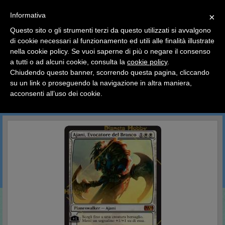
SCEGLI
×
Informativa
CATEGORIA
×
Questo sito o gli strumenti terzi da questo utilizzati si avvalgono
HOME
Magic The Gathering
Carte Singole
Magic 2014
di cookie necessari al funzionamento ed utili alle finalità illustrate
Ciao a tutti, il negozio sarà chiuso dal 9/08 al 24/08
nella cookie policy. Se vuoi saperne di più o negare il consenso
compreso.
Magic 2014
a tutti o ad alcuni cookie, consulta la
cookie policy
.
Tutti gli ordini effettuati dopo le 15:00 del 07/08 verranno
spediti a partire dal giorno 25/08.
Chiudendo questo banner, scorrendo questa pagina, cliccando
su un link o proseguendo la navigazione in altra maniera,
Buone vacanze a tutti dallo staff di Pianeta Hobby
acconsenti all’uso dei cookie.
CERCA IN QUESTA CATEGORIA