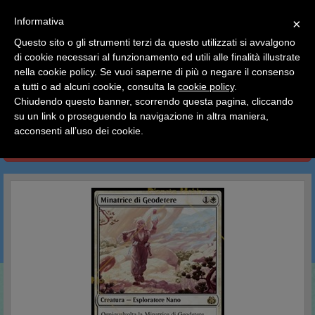
SCEGLI
×
Informativa
CATEGORIA
×
Questo sito o gli strumenti terzi da questo utilizzati si avvalgono
HOME
Magic The Gathering
Carte Singole
di cookie necessari al funzionamento ed utili alle finalità illustrate
Ciao a tutti, il negozio sarà chiuso dal 9/08 al 24/08
Rivolta dell'Etere
nella cookie policy. Se vuoi saperne di più o negare il consenso
compreso.
a tutti o ad alcuni cookie, consulta la
cookie policy
.
Tutti gli ordini effettuati dopo le 15:00 del 07/08 verranno
Rivolta dell'Etere
spediti a partire dal giorno 25/08.
Chiudendo questo banner, scorrendo questa pagina, cliccando
su un link o proseguendo la navigazione in altra maniera,
Buone vacanze a tutti dallo staff di Pianeta Hobby
acconsenti all’uso dei cookie.
CERCA IN QUESTA CATEGORIA