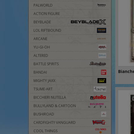
PALWORLD
ACTION FIGURE
BEYBLADE
LOL RIFTBOUND
ARCANE
YU-GI-OH
ALTERED
BATTLE SPIRITS
Bianch
BANDAI
MIGHTY JAXX
TSUME-ART
BICCHIERI NUTELLA
BULLYLAND & CARTOON
BUSHIROAD
CARDFIGHT!! VANGUARD
COOL THINGS