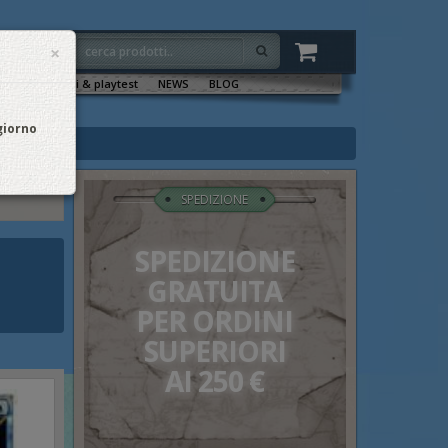
×
VENTI
Sala tornei & playtest
NEWS
BLOG
 giorno
SPEDIZIONE
SPEDIZIONE
GRATUITA
PER ORDINI
SUPERIORI
AI 250 €