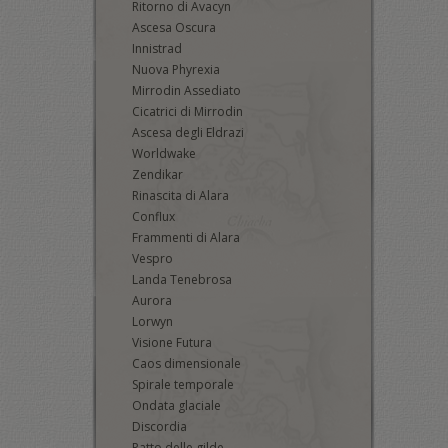
Ritorno di Avacyn
Ascesa Oscura
Innistrad
Nuova Phyrexia
Mirrodin Assediato
Cicatrici di Mirrodin
Ascesa degli Eldrazi
Worldwake
Zendikar
Rinascita di Alara
Conflux
Frammenti di Alara
Vespro
Landa Tenebrosa
Aurora
Lorwyn
Visione Futura
Caos dimensionale
Spirale temporale
Ondata glaciale
Discordia
Patto delle gilde