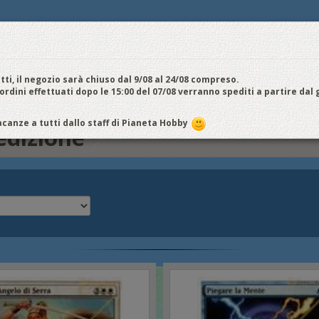
E
NOI VENDIAMO
CONTATTI E ORARI
SPEDIZIONI E COSTI
FIERE
E
cquistiamo
Chi Siamo
Vantaggi
Attività
Aiuto
Metodi di pagamento
EDI / REGISTRATI
tti, il negozio sarà chiuso dal 9/08 al 24/08 compreso.
 ordini effettuati dopo le 15:00 del 07/08 verranno spediti a partire dal
dizione
canze a tutti dallo staff di Pianeta Hobby
edizione